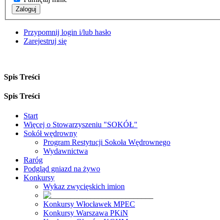
Zaloguj
Przypomnij login i/lub hasło
Zarejestruj się
Spis Treści
Spis Treści
Start
Więcej o Stowarzyszeniu "SOKÓŁ"
Sokół wędrowny
Program Restytucji Sokoła Wędrownego
Wydawnictwa
Raróg
Podgląd gniazd na żywo
Konkursy
Wykaz zwycięskich imion
Konkursy Włocławek MPEC
Konkursy Warszawa PKiN