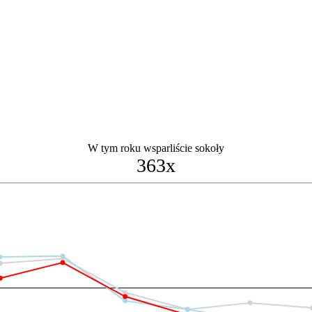
W tym roku wsparliście sokoły
363x