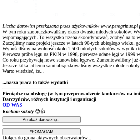
5
0
01
02
03
Liczba darowizn przekazana przez użytkowników www.peregrinus.pl pop
W tym roku zaobrączkowaliśmy około dwustu młodych sokołów. Wymagał
wspomagających. To wszystko trzeba skoordynować, zdobyć na to ws
Zaczęliśmy nasz projekt jeszcze w latach 90-tych ubiegłego wieku, g
Wypuściliśmy na wolność około 1 500 młodych sokołów w wyniku te
Pierwsza próba lęgu na PKiN w 1998, pierwsze udane lęgi w 1999 w
Co roku przybywają nowe stanowiska lęgowe. Zamontowaliśmy już ok
Jeszcze kilka lat temu sami obrączkowaliśmy wszystkie młode sokoły
Warto wiedzieć, że...
...nasza praca to także wydatki
Pieniądze na obsługę (w tym przeprowadzenie konkursów na imion
Darczyńców, różnych instytucji i organizacji
OD WAS
Kocham sokoły
😊👍
Dołącz do grona aktywnych obserwatorów...