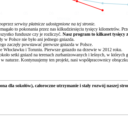
04
05
06
07
08
Miesiąc
rzez serwisy płatnicze udostępnione na tej stronie.
o to pokonania przez nas kilkudziesięciu tysięcy kilometrów. Przez 
zystko fundusze czy je rozliczyć.
Nasz program to kilkaset tysięcy 
dy w Polsce nie było ani jednego gniazda.
go zaczęły powstawać pierwsze gniazda w Polsce.
e Włocławku i Toruniu. Pierwsze gniazdo na drzewie w 2012 roku.
oło setki gniazd na terenach zurbanizowanych i leśnych, w których 
 w naturze. Kontynuujemy ten projekt, nasi współpracownicy obrączku
a dla sokołów), całoroczne utrzymanie i stały rozwój naszej stro