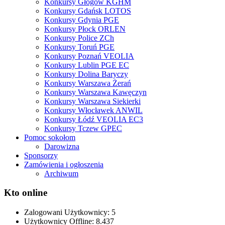
Konkursy Głogów KGHM
Konkursy Gdańsk LOTOS
Konkursy Gdynia PGE
Konkursy Płock ORLEN
Konkursy Police ZCh
Konkursy Toruń PGE
Konkursy Poznań VEOLIA
Konkursy Lublin PGE EC
Konkursy Dolina Baryczy
Konkursy Warszawa Żerań
Konkursy Warszawa Kawęczyn
Konkursy Warszawa Siekierki
Konkursy Włocławek ANWIL
Konkursy Łódź VEOLIA EC3
Konkursy Tczew GPEC
Pomoc sokołom
Darowizna
Sponsorzy
Zamówienia i ogłoszenia
Archiwum
Kto online
Zalogowani Użytkownicy:
5
Użytkownicy Offline: 8.437