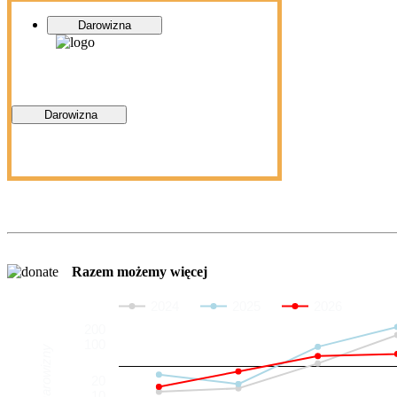
Darowizna
Darowizna
Razem możemy więcej
2024
2025
2026
200
100
Darowizny
20
10