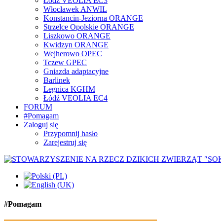
Łódź VEOLIA EC3
Włocławek ANWIL
Konstancin-Jeziorna ORANGE
Strzelce Opolskie ORANGE
Liszkowo ORANGE
Kwidzyn ORANGE
Wejherowo OPEC
Tczew GPEC
Gniazda adaptacyjne
Barlinek
Legnica KGHM
Łódź VEOLIA EC4
FORUM
#Pomagam
Zaloguj się
Przypomnij hasło
Zarejestruj się
#Pomagam