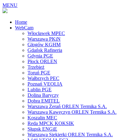
MENU
Home
WebCam
Włocławek MPEC
Warszawa PKiN
Głogów KGHM
Gdańsk Rafineria
Gdynia PGE
Płock ORLEN
Trzebież
Toruń PGE
Wałbrzych PEC
Poznań VEOLIA
Lublin PGE
Dolina Baryczy
Dobra EMITEL
Warszawa Żerań ORLEN Termika S.A.
Warszawa Kawęczyn ORLEN Termika S.A.
Koszalin MEC
Reda MPCK KOKSIK
Słupsk ENGiE
Warszawa Siekierki ORLEN Termika S.A.