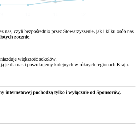
09
10
11
12
nas, czyli bezpośrednio przez Stowarzyszenie, jak i kilku osób nas
złotych rocznie
.
gniazduje większość sokołów.
ją je dla nas i poszukujemy kolejnych w różnych regionach Kraju.
ny internetowej pochodzą tylko i wyłącznie od Sponsorów,