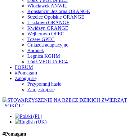
Łódź VEOLIA EC3
Włocławek ANWIL
Konstancin-Jeziorna ORANGE
Strzelce Opolskie ORANGE
Liszkowo ORANGE
Kwidzyn ORANGE
Wejherowo OPEC
Tczew GPEC
Gniazda adaptacyjne
Barlinek
Legnica KGHM
Łódź VEOLIA EC4
FORUM
#Pomagam
Zaloguj się
Przypomnij hasło
Zarejestruj się
#Pomagam