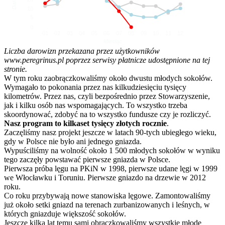
10
5
0
01
02
03
04
05
06
07
08
09
10
11
12
Miesiąc
Liczba darowizn przekazana przez użytkowników
www.peregrinus.pl poprzez serwisy płatnicze udostępnione na tej
stronie.
W tym roku zaobrączkowaliśmy około dwustu młodych sokołów.
Wymagało to pokonania przez nas kilkudziesięciu tysięcy
kilometrów. Przez nas, czyli bezpośrednio przez Stowarzyszenie,
jak i kilku osób nas wspomagających. To wszystko trzeba
skoordynować, zdobyć na to wszystko fundusze czy je rozliczyć.
Nasz program to kilkaset tysięcy złotych rocznie
.
Zaczęliśmy nasz projekt jeszcze w latach 90-tych ubiegłego wieku,
gdy w Polsce nie było ani jednego gniazda.
Wypuściliśmy na wolność około 1 500 młodych sokołów w wyniku
tego zaczęły powstawać pierwsze gniazda w Polsce.
Pierwsza próba lęgu na PKiN w 1998, pierwsze udane lęgi w 1999
we Włocławku i Toruniu. Pierwsze gniazdo na drzewie w 2012
roku.
Co roku przybywają nowe stanowiska lęgowe. Zamontowaliśmy
już około setki gniazd na terenach zurbanizowanych i leśnych, w
których gniazduje większość sokołów.
Jeszcze kilka lat temu sami obrączkowaliśmy wszystkie młode