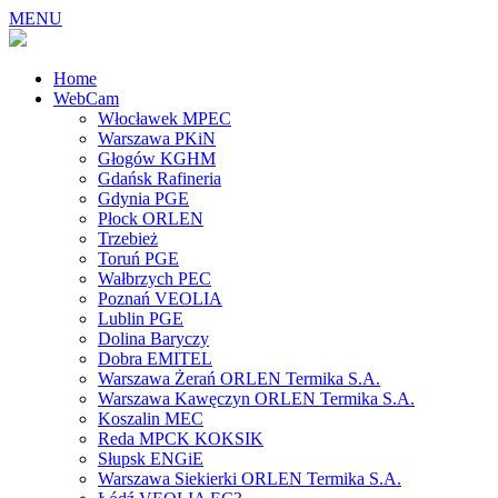
MENU
Home
WebCam
Włocławek MPEC
Warszawa PKiN
Głogów KGHM
Gdańsk Rafineria
Gdynia PGE
Płock ORLEN
Trzebież
Toruń PGE
Wałbrzych PEC
Poznań VEOLIA
Lublin PGE
Dolina Baryczy
Dobra EMITEL
Warszawa Żerań ORLEN Termika S.A.
Warszawa Kawęczyn ORLEN Termika S.A.
Koszalin MEC
Reda MPCK KOKSIK
Słupsk ENGiE
Warszawa Siekierki ORLEN Termika S.A.