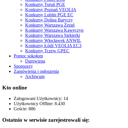
Konkursy Toruń PGE
Konkursy Poznań VEOLIA
Konkursy Lublin PGE EC
Konkursy Dolina Baryczy
Konkursy Warszawa Żerań
Konkursy Warszawa Kawęczyn
Konkursy Warszawa Siekierki
Konkursy Włocławek ANWIL
Konkursy Łódź VEOLIA EC3
Konkursy Tczew GPEC
Pomoc sokołom
Darowizna
Sponsorzy
Zamówienia i ogłoszenia
Archiwum
Kto online
Zalogowani Użytkownicy:
14
Użytkownicy Offline: 8.430
Goście:
886
Ostatnio w serwisie zarejestrowali się: