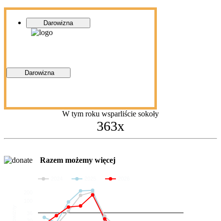
Darowizna
Darowizna
W tym roku wsparliście sokoły
363x
Razem możemy więcej
2024
2025
2026
200
100
Darowizny
36
20