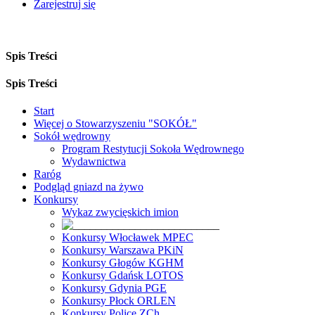
Zarejestruj się
Spis Treści
Spis Treści
Start
Więcej o Stowarzyszeniu "SOKÓŁ"
Sokół wędrowny
Program Restytucji Sokoła Wędrownego
Wydawnictwa
Raróg
Podgląd gniazd na żywo
Konkursy
Wykaz zwycięskich imion
Konkursy Włocławek MPEC
Konkursy Warszawa PKiN
Konkursy Głogów KGHM
Konkursy Gdańsk LOTOS
Konkursy Gdynia PGE
Konkursy Płock ORLEN
Konkursy Police ZCh