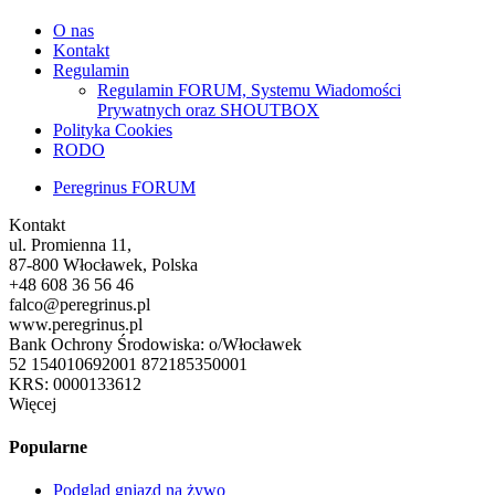
O nas
Kontakt
Regulamin
Regulamin FORUM, Systemu Wiadomości
Prywatnych oraz SHOUTBOX
Polityka Cookies
RODO
Peregrinus FORUM
Kontakt
ul. Promienna 11,
87-800 Włocławek, Polska
+48 608 36 56 46
falco@peregrinus.pl
www.peregrinus.pl
Bank Ochrony Środowiska: o/Włocławek
52 154010692001 872185350001
KRS: 0000133612
Więcej
Popularne
Podgląd gniazd na żywo