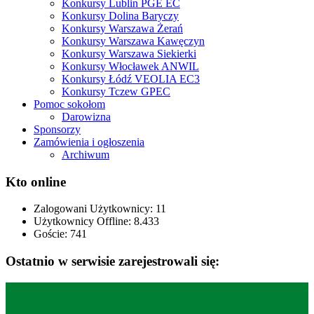
Konkursy Lublin PGE EC
Konkursy Dolina Baryczy
Konkursy Warszawa Żerań
Konkursy Warszawa Kawęczyn
Konkursy Warszawa Siekierki
Konkursy Włocławek ANWIL
Konkursy Łódź VEOLIA EC3
Konkursy Tczew GPEC
Pomoc sokołom
Darowizna
Sponsorzy
Zamówienia i ogłoszenia
Archiwum
Kto online
Zalogowani Użytkownicy:
11
Użytkownicy Offline: 8.433
Goście:
741
Ostatnio w serwisie zarejestrowali się: