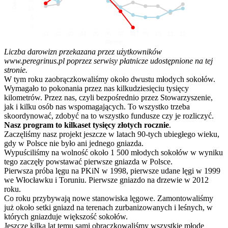
10
5
0
01
02
03
04
05
06
07
08
09
10
11
12
Miesiąc
Liczba darowizn przekazana przez użytkowników
www.peregrinus.pl poprzez serwisy płatnicze udostępnione na tej
stronie.
W tym roku zaobrączkowaliśmy około dwustu młodych sokołów.
Wymagało to pokonania przez nas kilkudziesięciu tysięcy
kilometrów. Przez nas, czyli bezpośrednio przez Stowarzyszenie,
jak i kilku osób nas wspomagających. To wszystko trzeba
skoordynować, zdobyć na to wszystko fundusze czy je rozliczyć.
Nasz program to kilkaset tysięcy złotych rocznie
.
Zaczęliśmy nasz projekt jeszcze w latach 90-tych ubiegłego wieku,
gdy w Polsce nie było ani jednego gniazda.
Wypuściliśmy na wolność około 1 500 młodych sokołów w wyniku
tego zaczęły powstawać pierwsze gniazda w Polsce.
Pierwsza próba lęgu na PKiN w 1998, pierwsze udane lęgi w 1999
we Włocławku i Toruniu. Pierwsze gniazdo na drzewie w 2012
roku.
Co roku przybywają nowe stanowiska lęgowe. Zamontowaliśmy
już około setki gniazd na terenach zurbanizowanych i leśnych, w
których gniazduje większość sokołów.
Jeszcze kilka lat temu sami obrączkowaliśmy wszystkie młode