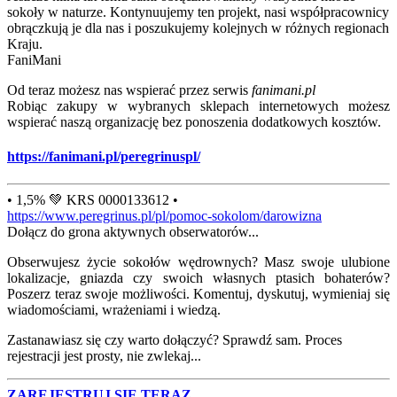
sokoły w naturze. Kontynuujemy ten projekt, nasi współpracownicy
obrączkują je dla nas i poszukujemy kolejnych w różnych regionach
Kraju.
FaniMani
Od teraz możesz nas wspierać przez serwis
fanimani.pl
Robiąc zakupy w wybranych sklepach internetowych możesz
wspierać naszą organizację bez ponoszenia dodatkowych kosztów.
https://fanimani.pl/peregrinuspl/
• 1,5% 💚 KRS 0000133612 •
https://www.peregrinus.pl/pl/pomoc-sokolom/darowizna
Dołącz do grona aktywnych obserwatorów...
Obserwujesz życie sokołów wędrownych? Masz swoje ulubione
lokalizacje, gniazda czy swoich własnych ptasich bohaterów?
Poszerz teraz swoje możliwości. Komentuj, dyskutuj, wymieniaj się
wiadomościami, wrażeniami i wiedzą.
Zastanawiasz się czy warto dołączyć? Sprawdź sam. Proces
rejestracji jest prosty, nie zwlekaj...
ZAREJESTRUJ SIĘ TERAZ