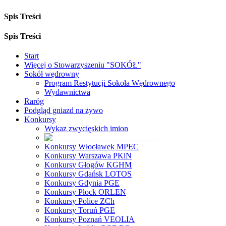
Spis Treści
Spis Treści
Start
Więcej o Stowarzyszeniu "SOKÓŁ"
Sokół wędrowny
Program Restytucji Sokoła Wędrownego
Wydawnictwa
Raróg
Podgląd gniazd na żywo
Konkursy
Wykaz zwycięskich imion
Konkursy Włocławek MPEC
Konkursy Warszawa PKiN
Konkursy Głogów KGHM
Konkursy Gdańsk LOTOS
Konkursy Gdynia PGE
Konkursy Płock ORLEN
Konkursy Police ZCh
Konkursy Toruń PGE
Konkursy Poznań VEOLIA