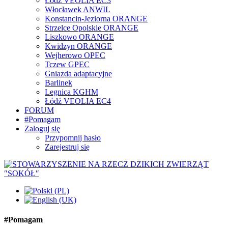
Łódź VEOLIA EC3
Włocławek ANWIL
Konstancin-Jeziorna ORANGE
Strzelce Opolskie ORANGE
Liszkowo ORANGE
Kwidzyn ORANGE
Wejherowo OPEC
Tczew GPEC
Gniazda adaptacyjne
Barlinek
Legnica KGHM
Łódź VEOLIA EC4
FORUM
#Pomagam
Zaloguj się
Przypomnij hasło
Zarejestruj się
#Pomagam