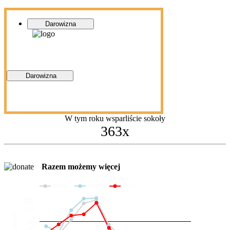
Darowizna
Darowizna
W tym roku wsparliście sokoły
363x
Razem możemy więcej
2024
2025
2026
200
100
Darowizny
36
20