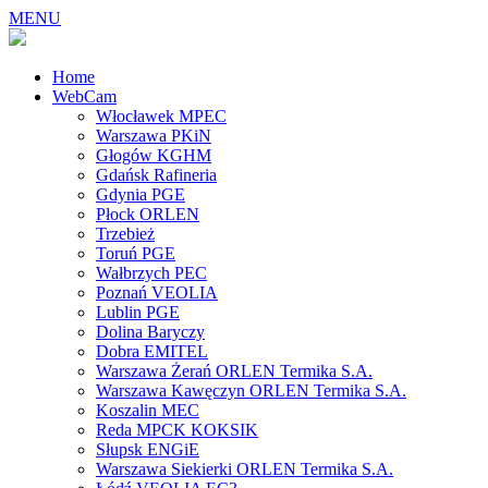
MENU
Home
WebCam
Włocławek MPEC
Warszawa PKiN
Głogów KGHM
Gdańsk Rafineria
Gdynia PGE
Płock ORLEN
Trzebież
Toruń PGE
Wałbrzych PEC
Poznań VEOLIA
Lublin PGE
Dolina Baryczy
Dobra EMITEL
Warszawa Żerań ORLEN Termika S.A.
Warszawa Kawęczyn ORLEN Termika S.A.
Koszalin MEC
Reda MPCK KOKSIK
Słupsk ENGiE
Warszawa Siekierki ORLEN Termika S.A.