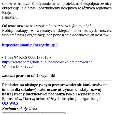
sokoły w naturze. Kontynuujemy ten projekt, nasi współpracownicy
obrączkują je dla nas i poszukujemy kolejnych w różnych regionach
Kraju.
FaniMani
Od teraz możesz nas wspierać przez serwis
fanimani.pl
Robiąc zakupy w wybranych sklepach internetowych możesz
wspierać naszą organizację bez ponoszenia dodatkowych kosztów.
https://fanimani.pl/peregrinuspl/
• 1,5% 💚 KRS 0000133612 •
https://www.peregrinus.pl/pl/pomoc-sokolom/darowizna
Warto wiedzieć, że...
...nasza praca to także wydatki
Pieniądze na obsługę (w tym przeprowadzenie konkursów na
imiona dla sokołów), całoroczne utrzymanie i stały rozwój
naszej strony internetowej pochodzą tylko i wyłącznie od
Sponsorów, Darczyńców, różnych instytucji i organizacji
OD WAS
Kocham sokoły
😊👍