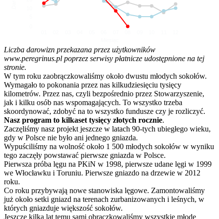
10
5
0
01
02
03
04
05
06
07
08
09
10
11
12
Miesiąc
Liczba darowizn przekazana przez użytkowników
www.peregrinus.pl poprzez serwisy płatnicze udostępnione na tej
stronie.
W tym roku zaobrączkowaliśmy około dwustu młodych sokołów.
Wymagało to pokonania przez nas kilkudziesięciu tysięcy
kilometrów. Przez nas, czyli bezpośrednio przez Stowarzyszenie,
jak i kilku osób nas wspomagających. To wszystko trzeba
skoordynować, zdobyć na to wszystko fundusze czy je rozliczyć.
Nasz program to kilkaset tysięcy złotych rocznie
.
Zaczęliśmy nasz projekt jeszcze w latach 90-tych ubiegłego wieku,
gdy w Polsce nie było ani jednego gniazda.
Wypuściliśmy na wolność około 1 500 młodych sokołów w wyniku
tego zaczęły powstawać pierwsze gniazda w Polsce.
Pierwsza próba lęgu na PKiN w 1998, pierwsze udane lęgi w 1999
we Włocławku i Toruniu. Pierwsze gniazdo na drzewie w 2012
roku.
Co roku przybywają nowe stanowiska lęgowe. Zamontowaliśmy
już około setki gniazd na terenach zurbanizowanych i leśnych, w
których gniazduje większość sokołów.
Jeszcze kilka lat temu sami obrączkowaliśmy wszystkie młode