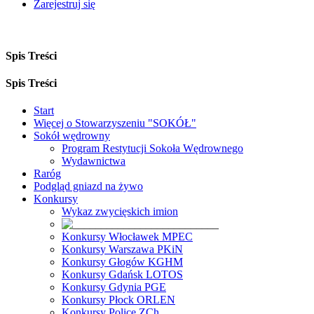
Zarejestruj się
Spis Treści
Spis Treści
Start
Więcej o Stowarzyszeniu "SOKÓŁ"
Sokół wędrowny
Program Restytucji Sokoła Wędrownego
Wydawnictwa
Raróg
Podgląd gniazd na żywo
Konkursy
Wykaz zwycięskich imion
Konkursy Włocławek MPEC
Konkursy Warszawa PKiN
Konkursy Głogów KGHM
Konkursy Gdańsk LOTOS
Konkursy Gdynia PGE
Konkursy Płock ORLEN
Konkursy Police ZCh