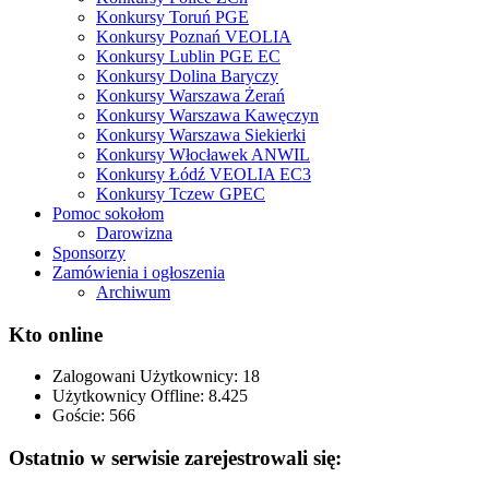
Konkursy Toruń PGE
Konkursy Poznań VEOLIA
Konkursy Lublin PGE EC
Konkursy Dolina Baryczy
Konkursy Warszawa Żerań
Konkursy Warszawa Kawęczyn
Konkursy Warszawa Siekierki
Konkursy Włocławek ANWIL
Konkursy Łódź VEOLIA EC3
Konkursy Tczew GPEC
Pomoc sokołom
Darowizna
Sponsorzy
Zamówienia i ogłoszenia
Archiwum
Kto online
Zalogowani Użytkownicy:
18
Użytkownicy Offline: 8.425
Goście:
566
Ostatnio w serwisie zarejestrowali się: