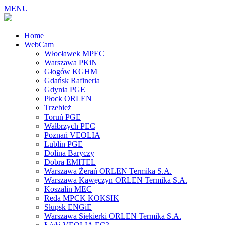
MENU
Home
WebCam
Włocławek MPEC
Warszawa PKiN
Głogów KGHM
Gdańsk Rafineria
Gdynia PGE
Płock ORLEN
Trzebież
Toruń PGE
Wałbrzych PEC
Poznań VEOLIA
Lublin PGE
Dolina Baryczy
Dobra EMITEL
Warszawa Żerań ORLEN Termika S.A.
Warszawa Kawęczyn ORLEN Termika S.A.
Koszalin MEC
Reda MPCK KOKSIK
Słupsk ENGiE
Warszawa Siekierki ORLEN Termika S.A.