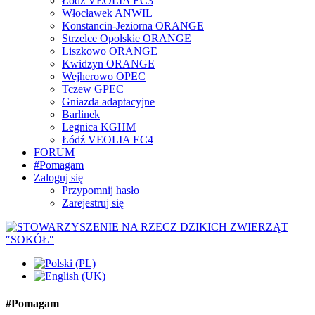
Łódź VEOLIA EC3
Włocławek ANWIL
Konstancin-Jeziorna ORANGE
Strzelce Opolskie ORANGE
Liszkowo ORANGE
Kwidzyn ORANGE
Wejherowo OPEC
Tczew GPEC
Gniazda adaptacyjne
Barlinek
Legnica KGHM
Łódź VEOLIA EC4
FORUM
#Pomagam
Zaloguj się
Przypomnij hasło
Zarejestruj się
#Pomagam