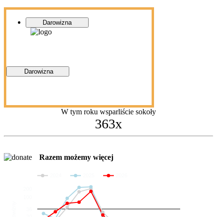
Darowizna
Darowizna
W tym roku wsparliście sokoły
363x
Razem możemy więcej
2024
2025
2026
200
100
Darowizny
36
20