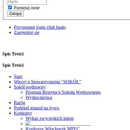
Pamiętaj mnie
Zaloguj
Przypomnij login i/lub hasło
Zarejestruj się
Spis Treści
Spis Treści
Start
Więcej o Stowarzyszeniu "SOKÓŁ"
Sokół wędrowny
Program Restytucji Sokoła Wędrownego
Wydawnictwa
Raróg
Podgląd gniazd na żywo
Konkursy
Wykaz zwycięskich imion
Konkursy Włocławek MPEC