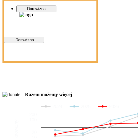
Darowizna
Darowizna
Razem możemy więcej
2024
2025
2026
200
100
Darowizny
20
10