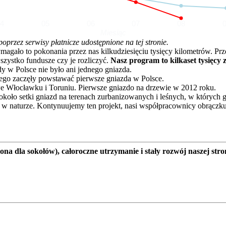
04
05
06
07
08
Miesiąc
rzez serwisy płatnicze udostępnione na tej stronie.
o to pokonania przez nas kilkudziesięciu tysięcy kilometrów. Przez 
zystko fundusze czy je rozliczyć.
Nasz program to kilkaset tysięcy 
dy w Polsce nie było ani jednego gniazda.
go zaczęły powstawać pierwsze gniazda w Polsce.
e Włocławku i Toruniu. Pierwsze gniazdo na drzewie w 2012 roku.
oło setki gniazd na terenach zurbanizowanych i leśnych, w których 
 w naturze. Kontynuujemy ten projekt, nasi współpracownicy obrączku
a dla sokołów), całoroczne utrzymanie i stały rozwój naszej stro