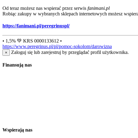
Od teraz możesz nas wspierać przez serwis
fanimani.pl
Robiąc zakupy w wybranych sklepach internetowych możesz wspiera
https://fanimani.pl/peregrinuspl/
• 1,5% 💚 KRS 0000133612 •
https://www.peregrinus.pl/pl/pomoc-sokolom/darowizna
Zaloguj się lub zarejestruj by przeglądać profil użytkownika.
×
Finansują nas
Wspierają nas