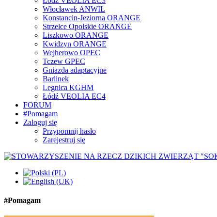
Łódź VEOLIA EC3
Włocławek ANWIL
Konstancin-Jeziorna ORANGE
Strzelce Opolskie ORANGE
Liszkowo ORANGE
Kwidzyn ORANGE
Wejherowo OPEC
Tczew GPEC
Gniazda adaptacyjne
Barlinek
Legnica KGHM
Łódź VEOLIA EC4
FORUM
#Pomagam
Zaloguj się
Przypomnij hasło
Zarejestruj się
#Pomagam