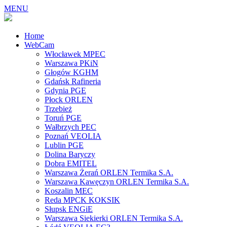
MENU
Home
WebCam
Włocławek MPEC
Warszawa PKiN
Głogów KGHM
Gdańsk Rafineria
Gdynia PGE
Płock ORLEN
Trzebież
Toruń PGE
Wałbrzych PEC
Poznań VEOLIA
Lublin PGE
Dolina Baryczy
Dobra EMITEL
Warszawa Żerań ORLEN Termika S.A.
Warszawa Kawęczyn ORLEN Termika S.A.
Koszalin MEC
Reda MPCK KOKSIK
Słupsk ENGiE
Warszawa Siekierki ORLEN Termika S.A.