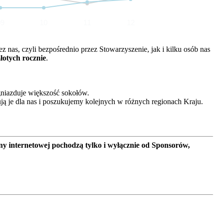
09
10
11
12
nas, czyli bezpośrednio przez Stowarzyszenie, jak i kilku osób nas
złotych rocznie
.
gniazduje większość sokołów.
ją je dla nas i poszukujemy kolejnych w różnych regionach Kraju.
ny internetowej pochodzą tylko i wyłącznie od Sponsorów,