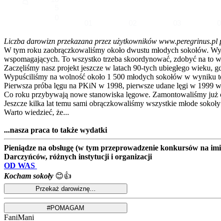
5
0
01
02
03
Liczba darowizn przekazana przez użytkowników www.peregrinus.pl pop
W tym roku zaobrączkowaliśmy około dwustu młodych sokołów. Wymagał
wspomagających. To wszystko trzeba skoordynować, zdobyć na to ws
Zaczęliśmy nasz projekt jeszcze w latach 90-tych ubiegłego wieku, g
Wypuściliśmy na wolność około 1 500 młodych sokołów w wyniku te
Pierwsza próba lęgu na PKiN w 1998, pierwsze udane lęgi w 1999 w
Co roku przybywają nowe stanowiska lęgowe. Zamontowaliśmy już ok
Jeszcze kilka lat temu sami obrączkowaliśmy wszystkie młode sokoły
Warto wiedzieć, że...
...nasza praca to także wydatki
Pieniądze na obsługę (w tym przeprowadzenie konkursów na imion
Darczyńców, różnych instytucji i organizacji
OD WAS
Kocham sokoły
😊👍
FaniMani