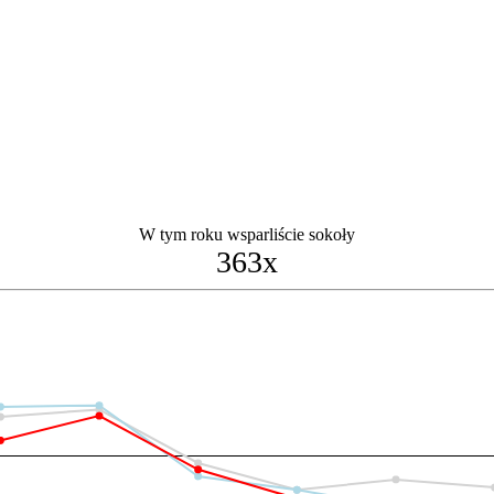
W tym roku wsparliście sokoły
363x