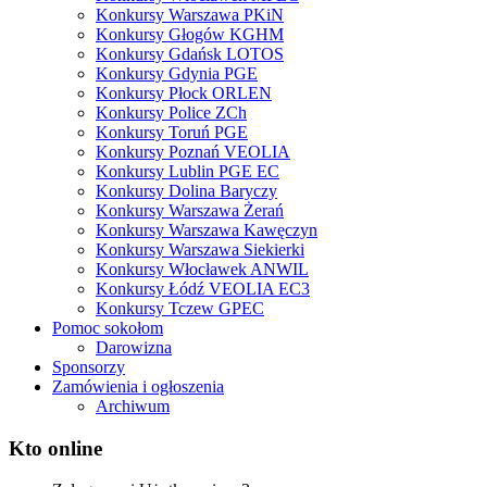
Konkursy Warszawa PKiN
Konkursy Głogów KGHM
Konkursy Gdańsk LOTOS
Konkursy Gdynia PGE
Konkursy Płock ORLEN
Konkursy Police ZCh
Konkursy Toruń PGE
Konkursy Poznań VEOLIA
Konkursy Lublin PGE EC
Konkursy Dolina Baryczy
Konkursy Warszawa Żerań
Konkursy Warszawa Kawęczyn
Konkursy Warszawa Siekierki
Konkursy Włocławek ANWIL
Konkursy Łódź VEOLIA EC3
Konkursy Tczew GPEC
Pomoc sokołom
Darowizna
Sponsorzy
Zamówienia i ogłoszenia
Archiwum
Kto online