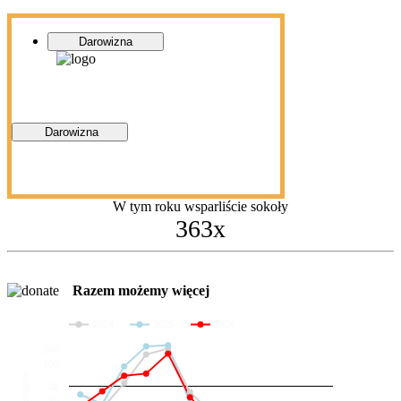
Darowizna
Darowizna
W tym roku wsparliście sokoły
363x
Razem możemy więcej
2024
2025
2026
200
100
Darowizny
36
20