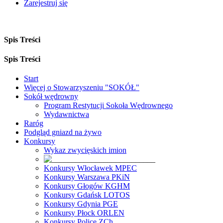
Zarejestruj się
Spis Treści
Spis Treści
Start
Więcej o Stowarzyszeniu "SOKÓŁ"
Sokół wędrowny
Program Restytucji Sokoła Wędrownego
Wydawnictwa
Raróg
Podgląd gniazd na żywo
Konkursy
Wykaz zwycięskich imion
Konkursy Włocławek MPEC
Konkursy Warszawa PKiN
Konkursy Głogów KGHM
Konkursy Gdańsk LOTOS
Konkursy Gdynia PGE
Konkursy Płock ORLEN
Konkursy Police ZCh