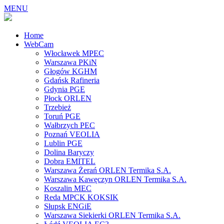
MENU
Home
WebCam
Włocławek MPEC
Warszawa PKiN
Głogów KGHM
Gdańsk Rafineria
Gdynia PGE
Płock ORLEN
Trzebież
Toruń PGE
Wałbrzych PEC
Poznań VEOLIA
Lublin PGE
Dolina Baryczy
Dobra EMITEL
Warszawa Żerań ORLEN Termika S.A.
Warszawa Kawęczyn ORLEN Termika S.A.
Koszalin MEC
Reda MPCK KOKSIK
Słupsk ENGiE
Warszawa Siekierki ORLEN Termika S.A.