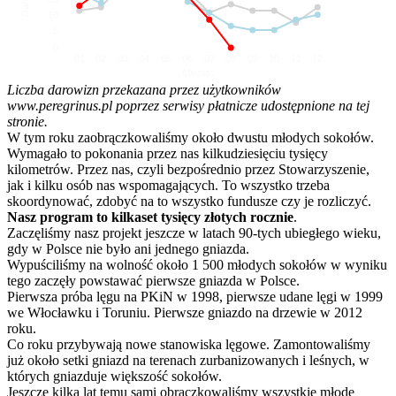
10
5
0
01
02
03
04
05
06
07
08
09
10
11
12
Miesiąc
Liczba darowizn przekazana przez użytkowników
www.peregrinus.pl poprzez serwisy płatnicze udostępnione na tej
stronie.
W tym roku zaobrączkowaliśmy około dwustu młodych sokołów.
Wymagało to pokonania przez nas kilkudziesięciu tysięcy
kilometrów. Przez nas, czyli bezpośrednio przez Stowarzyszenie,
jak i kilku osób nas wspomagających. To wszystko trzeba
skoordynować, zdobyć na to wszystko fundusze czy je rozliczyć.
Nasz program to kilkaset tysięcy złotych rocznie
.
Zaczęliśmy nasz projekt jeszcze w latach 90-tych ubiegłego wieku,
gdy w Polsce nie było ani jednego gniazda.
Wypuściliśmy na wolność około 1 500 młodych sokołów w wyniku
tego zaczęły powstawać pierwsze gniazda w Polsce.
Pierwsza próba lęgu na PKiN w 1998, pierwsze udane lęgi w 1999
we Włocławku i Toruniu. Pierwsze gniazdo na drzewie w 2012
roku.
Co roku przybywają nowe stanowiska lęgowe. Zamontowaliśmy
już około setki gniazd na terenach zurbanizowanych i leśnych, w
których gniazduje większość sokołów.
Jeszcze kilka lat temu sami obrączkowaliśmy wszystkie młode