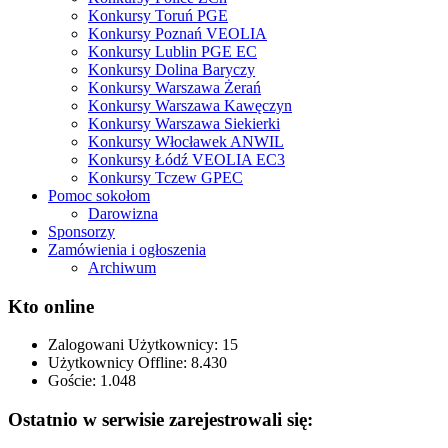
Konkursy Toruń PGE
Konkursy Poznań VEOLIA
Konkursy Lublin PGE EC
Konkursy Dolina Baryczy
Konkursy Warszawa Żerań
Konkursy Warszawa Kawęczyn
Konkursy Warszawa Siekierki
Konkursy Włocławek ANWIL
Konkursy Łódź VEOLIA EC3
Konkursy Tczew GPEC
Pomoc sokołom
Darowizna
Sponsorzy
Zamówienia i ogłoszenia
Archiwum
Kto online
Zalogowani Użytkownicy:
15
Użytkownicy Offline: 8.430
Goście:
1.048
Ostatnio w serwisie zarejestrowali się: