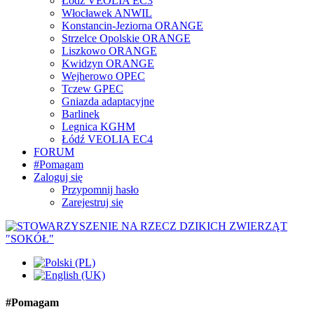
Łódź VEOLIA EC3
Włocławek ANWIL
Konstancin-Jeziorna ORANGE
Strzelce Opolskie ORANGE
Liszkowo ORANGE
Kwidzyn ORANGE
Wejherowo OPEC
Tczew GPEC
Gniazda adaptacyjne
Barlinek
Legnica KGHM
Łódź VEOLIA EC4
FORUM
#Pomagam
Zaloguj się
Przypomnij hasło
Zarejestruj się
#Pomagam