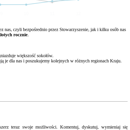
09
10
11
12
nas, czyli bezpośrednio przez Stowarzyszenie, jak i kilku osób nas
złotych rocznie
.
gniazduje większość sokołów.
ją je dla nas i poszukujemy kolejnych w różnych regionach Kraju.
erz teraz swoje możliwości. Komentuj, dyskutuj, wymieniaj się