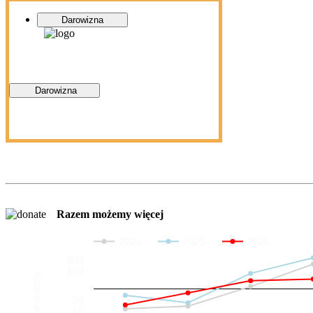
Darowizna
Darowizna
Razem możemy więcej
2024
2025
2026
200
100
Darowizny
20
10