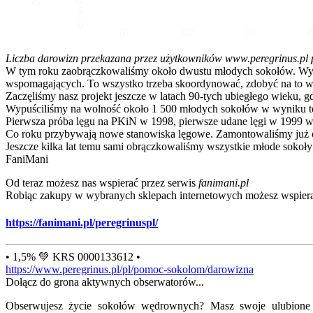
5
0
01
02
03
Liczba darowizn przekazana przez użytkowników www.peregrinus.pl pop
W tym roku zaobrączkowaliśmy około dwustu młodych sokołów. Wymagał
wspomagających. To wszystko trzeba skoordynować, zdobyć na to ws
Zaczęliśmy nasz projekt jeszcze w latach 90-tych ubiegłego wieku, g
Wypuściliśmy na wolność około 1 500 młodych sokołów w wyniku te
Pierwsza próba lęgu na PKiN w 1998, pierwsze udane lęgi w 1999 w
Co roku przybywają nowe stanowiska lęgowe. Zamontowaliśmy już ok
Jeszcze kilka lat temu sami obrączkowaliśmy wszystkie młode sokoły
FaniMani
Od teraz możesz nas wspierać przez serwis
fanimani.pl
Robiąc zakupy w wybranych sklepach internetowych możesz wspiera
https://fanimani.pl/peregrinuspl/
• 1,5% 💚 KRS 0000133612 •
https://www.peregrinus.pl/pl/pomoc-sokolom/darowizna
Dołącz do grona aktywnych obserwatorów...
Obserwujesz życie sokołów wędrownych? Masz swoje ulubione lo