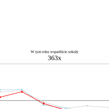
W tym roku wsparliście sokoły
363x