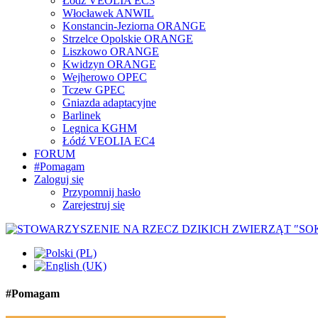
Łódź VEOLIA EC3
Włocławek ANWIL
Konstancin-Jeziorna ORANGE
Strzelce Opolskie ORANGE
Liszkowo ORANGE
Kwidzyn ORANGE
Wejherowo OPEC
Tczew GPEC
Gniazda adaptacyjne
Barlinek
Legnica KGHM
Łódź VEOLIA EC4
FORUM
#Pomagam
Zaloguj się
Przypomnij hasło
Zarejestruj się
#Pomagam