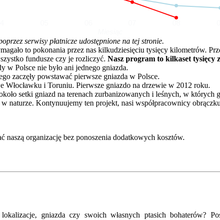
04
05
06
07
08
Miesiąc
rzez serwisy płatnicze udostępnione na tej stronie.
o to pokonania przez nas kilkudziesięciu tysięcy kilometrów. Przez 
zystko fundusze czy je rozliczyć.
Nasz program to kilkaset tysięcy 
dy w Polsce nie było ani jednego gniazda.
go zaczęły powstawać pierwsze gniazda w Polsce.
e Włocławku i Toruniu. Pierwsze gniazdo na drzewie w 2012 roku.
oło setki gniazd na terenach zurbanizowanych i leśnych, w których 
 w naturze. Kontynuujemy ten projekt, nasi współpracownicy obrączku
ć naszą organizację bez ponoszenia dodatkowych kosztów.
kalizacje, gniazda czy swoich własnych ptasich bohaterów? Posz