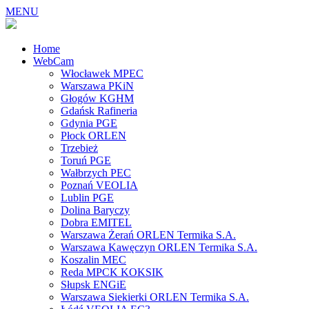
MENU
Home
WebCam
Włocławek MPEC
Warszawa PKiN
Głogów KGHM
Gdańsk Rafineria
Gdynia PGE
Płock ORLEN
Trzebież
Toruń PGE
Wałbrzych PEC
Poznań VEOLIA
Lublin PGE
Dolina Baryczy
Dobra EMITEL
Warszawa Żerań ORLEN Termika S.A.
Warszawa Kawęczyn ORLEN Termika S.A.
Koszalin MEC
Reda MPCK KOKSIK
Słupsk ENGiE
Warszawa Siekierki ORLEN Termika S.A.