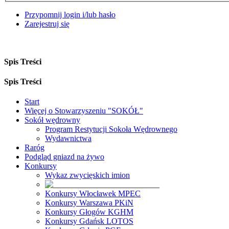
Przypomnij login i/lub hasło
Zarejestruj się
Spis Treści
Spis Treści
Start
Więcej o Stowarzyszeniu "SOKÓŁ"
Sokół wędrowny
Program Restytucji Sokoła Wędrownego
Wydawnictwa
Raróg
Podgląd gniazd na żywo
Konkursy
Wykaz zwycięskich imion
Konkursy Włocławek MPEC
Konkursy Warszawa PKiN
Konkursy Głogów KGHM
Konkursy Gdańsk LOTOS