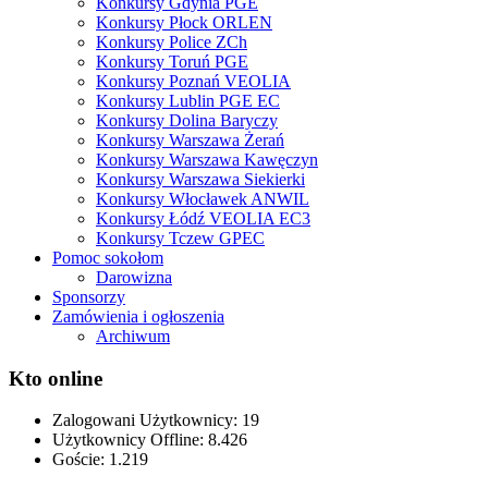
Konkursy Gdynia PGE
Konkursy Płock ORLEN
Konkursy Police ZCh
Konkursy Toruń PGE
Konkursy Poznań VEOLIA
Konkursy Lublin PGE EC
Konkursy Dolina Baryczy
Konkursy Warszawa Żerań
Konkursy Warszawa Kawęczyn
Konkursy Warszawa Siekierki
Konkursy Włocławek ANWIL
Konkursy Łódź VEOLIA EC3
Konkursy Tczew GPEC
Pomoc sokołom
Darowizna
Sponsorzy
Zamówienia i ogłoszenia
Archiwum
Kto online
Zalogowani Użytkownicy:
19
Użytkownicy Offline: 8.426
Goście:
1.219