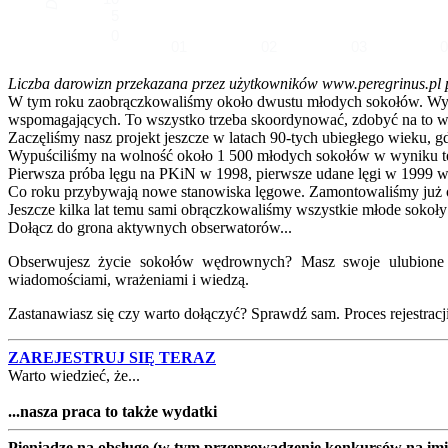
5
0
01
02
03
Liczba darowizn przekazana przez użytkowników www.peregrinus.pl pop
W tym roku zaobrączkowaliśmy około dwustu młodych sokołów. Wymagał
wspomagających. To wszystko trzeba skoordynować, zdobyć na to ws
Zaczęliśmy nasz projekt jeszcze w latach 90-tych ubiegłego wieku, g
Wypuściliśmy na wolność około 1 500 młodych sokołów w wyniku te
Pierwsza próba lęgu na PKiN w 1998, pierwsze udane lęgi w 1999 w
Co roku przybywają nowe stanowiska lęgowe. Zamontowaliśmy już ok
Jeszcze kilka lat temu sami obrączkowaliśmy wszystkie młode sokoły
Dołącz do grona aktywnych obserwatorów...
Obserwujesz życie sokołów wędrownych? Masz swoje ulubione lo
wiadomościami, wrażeniami i wiedzą.
Zastanawiasz się czy warto dołączyć? Sprawdź sam. Proces rejestracji j
ZAREJESTRUJ SIĘ TERAZ
Warto wiedzieć, że...
...nasza praca to także wydatki
Pieniądze na obsługę (w tym przeprowadzenie konkursów na imion