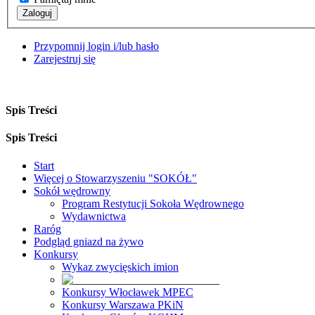
Zaloguj
Przypomnij login i/lub hasło
Zarejestruj się
Spis Treści
Spis Treści
Start
Więcej o Stowarzyszeniu "SOKÓŁ"
Sokół wędrowny
Program Restytucji Sokoła Wędrownego
Wydawnictwa
Raróg
Podgląd gniazd na żywo
Konkursy
Wykaz zwycięskich imion
Konkursy Włocławek MPEC
Konkursy Warszawa PKiN