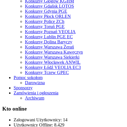
Konkursy Głogów KGHM
Konkursy Gdańsk LOTOS
Konkursy Gdynia PGE
Konkursy Płock ORLEN
Konkursy Police ZCh
Konkursy Toruń PGE
Konkursy Poznań VEOLIA
Konkursy Lublin PGE EC
Konkursy Dolina Baryczy
Konkursy Warszawa Żerań
Konkursy Warszawa Kawęczyn
Konkursy Warszawa Siekierki
Konkursy Włocławek ANWIL
Konkursy Łódź VEOLIA EC3
Konkursy Tczew GPEC
Pomoc sokołom
Darowizna
Sponsorzy
Zamówienia i ogłoszenia
Archiwum
Kto online
Zalogowani Użytkownicy:
14
Użytkownicy Offline: 8.429