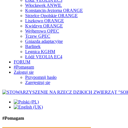
Łódź VEOLIA EC3
Włocławek ANWIL
Konstancin-Jeziorna ORANGE
Strzelce Opolskie ORANGE
Liszkowo ORANGE
Kwidzyn ORANGE
Wejherowo OPEC
Tczew GPEC
Gniazda adaptacyjne
Barlinek
Legnica KGHM
Łódź VEOLIA EC4
FORUM
#Pomagam
Zaloguj się
Przypomnij hasło
Zarejestruj się
#Pomagam