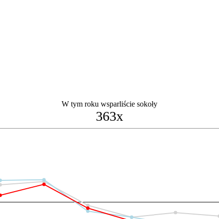
W tym roku wsparliście sokoły
363x