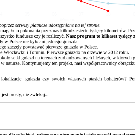
04
05
06
07
08
Miesiąc
rzez serwisy płatnicze udostępnione na tej stronie.
o to pokonania przez nas kilkudziesięciu tysięcy kilometrów. Przez 
zystko fundusze czy je rozliczyć.
Nasz program to kilkaset tysięcy 
dy w Polsce nie było ani jednego gniazda.
go zaczęły powstawać pierwsze gniazda w Polsce.
e Włocławku i Toruniu. Pierwsze gniazdo na drzewie w 2012 roku.
oło setki gniazd na terenach zurbanizowanych i leśnych, w których 
 w naturze. Kontynuujemy ten projekt, nasi współpracownicy obrączku
kalizacje, gniazda czy swoich własnych ptasich bohaterów? Posz
est prosty, nie zwlekaj...
a dla sokołów), całoroczne utrzymanie i stały rozwój naszej stro