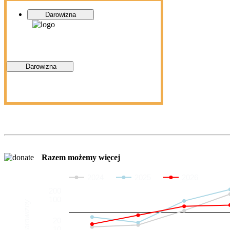
Darowizna
Darowizna
Razem możemy więcej
2024
2025
2026
200
100
Darowizny
20
10