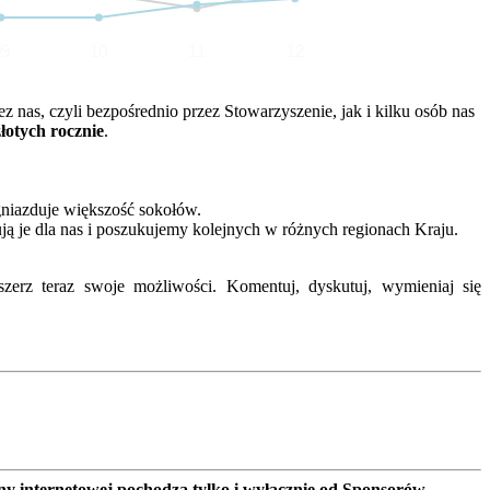
09
10
11
12
nas, czyli bezpośrednio przez Stowarzyszenie, jak i kilku osób nas
złotych rocznie
.
gniazduje większość sokołów.
ją je dla nas i poszukujemy kolejnych w różnych regionach Kraju.
erz teraz swoje możliwości. Komentuj, dyskutuj, wymieniaj się
ny internetowej pochodzą tylko i wyłącznie od Sponsorów,