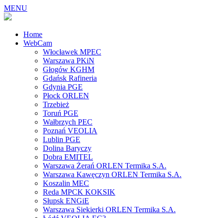
MENU
Home
WebCam
Włocławek MPEC
Warszawa PKiN
Głogów KGHM
Gdańsk Rafineria
Gdynia PGE
Płock ORLEN
Trzebież
Toruń PGE
Wałbrzych PEC
Poznań VEOLIA
Lublin PGE
Dolina Baryczy
Dobra EMITEL
Warszawa Żerań ORLEN Termika S.A.
Warszawa Kawęczyn ORLEN Termika S.A.
Koszalin MEC
Reda MPCK KOKSIK
Słupsk ENGiE
Warszawa Siekierki ORLEN Termika S.A.