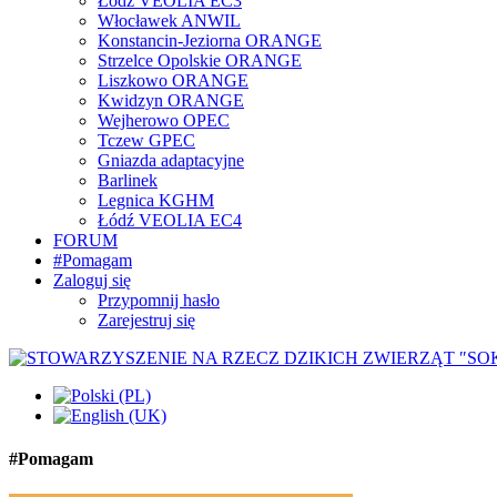
Łódź VEOLIA EC3
Włocławek ANWIL
Konstancin-Jeziorna ORANGE
Strzelce Opolskie ORANGE
Liszkowo ORANGE
Kwidzyn ORANGE
Wejherowo OPEC
Tczew GPEC
Gniazda adaptacyjne
Barlinek
Legnica KGHM
Łódź VEOLIA EC4
FORUM
#Pomagam
Zaloguj się
Przypomnij hasło
Zarejestruj się
#Pomagam