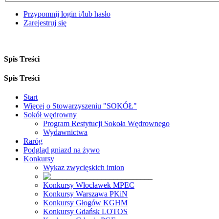
Przypomnij login i/lub hasło
Zarejestruj się
Spis Treści
Spis Treści
Start
Więcej o Stowarzyszeniu "SOKÓŁ"
Sokół wędrowny
Program Restytucji Sokoła Wędrownego
Wydawnictwa
Raróg
Podgląd gniazd na żywo
Konkursy
Wykaz zwycięskich imion
Konkursy Włocławek MPEC
Konkursy Warszawa PKiN
Konkursy Głogów KGHM
Konkursy Gdańsk LOTOS