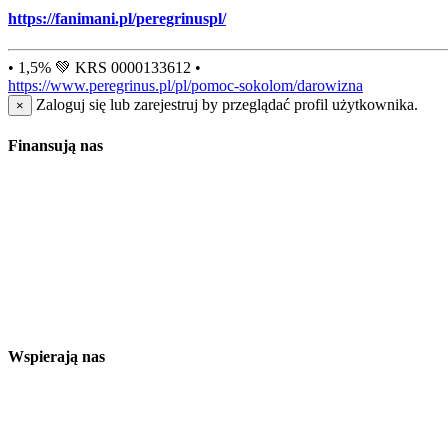
https://fanimani.pl/peregrinuspl/
• 1,5% 💚 KRS 0000133612 •
https://www.peregrinus.pl/pl/pomoc-sokolom/darowizna
Zaloguj się lub zarejestruj by przeglądać profil użytkownika.
×
Finansują nas
Wspierają nas