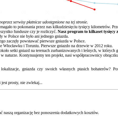
04
05
06
07
08
Miesiąc
rzez serwisy płatnicze udostępnione na tej stronie.
o to pokonania przez nas kilkudziesięciu tysięcy kilometrów. Przez 
zystko fundusze czy je rozliczyć.
Nasz program to kilkaset tysięcy 
dy w Polsce nie było ani jednego gniazda.
go zaczęły powstawać pierwsze gniazda w Polsce.
e Włocławku i Toruniu. Pierwsze gniazdo na drzewie w 2012 roku.
oło setki gniazd na terenach zurbanizowanych i leśnych, w których 
 w naturze. Kontynuujemy ten projekt, nasi współpracownicy obrączku
kalizacje, gniazda czy swoich własnych ptasich bohaterów? Posz
est prosty, nie zwlekaj...
ć naszą organizację bez ponoszenia dodatkowych kosztów.