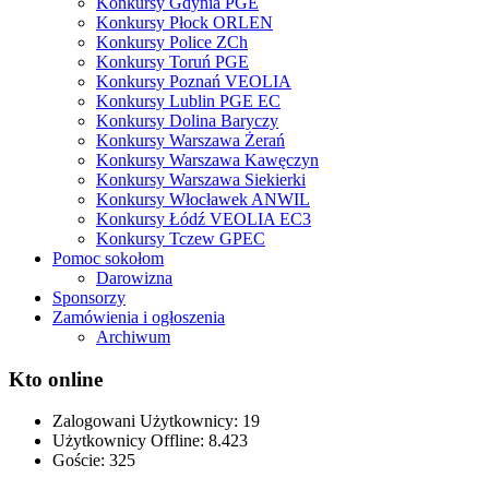
Konkursy Gdynia PGE
Konkursy Płock ORLEN
Konkursy Police ZCh
Konkursy Toruń PGE
Konkursy Poznań VEOLIA
Konkursy Lublin PGE EC
Konkursy Dolina Baryczy
Konkursy Warszawa Żerań
Konkursy Warszawa Kawęczyn
Konkursy Warszawa Siekierki
Konkursy Włocławek ANWIL
Konkursy Łódź VEOLIA EC3
Konkursy Tczew GPEC
Pomoc sokołom
Darowizna
Sponsorzy
Zamówienia i ogłoszenia
Archiwum
Kto online
Zalogowani Użytkownicy:
19
Użytkownicy Offline: 8.423
Goście:
325