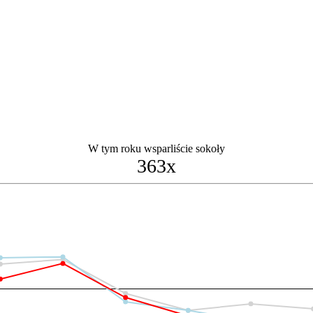
W tym roku wsparliście sokoły
363x