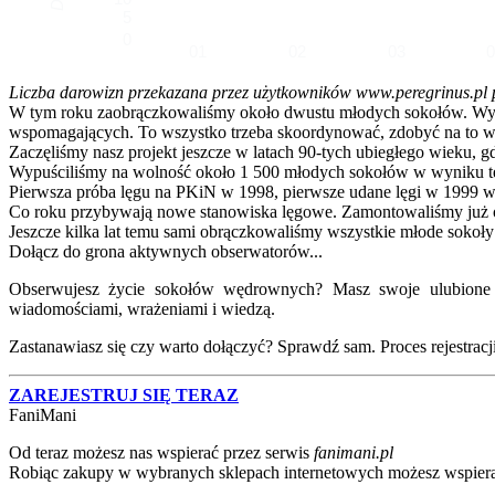
5
0
01
02
03
Liczba darowizn przekazana przez użytkowników www.peregrinus.pl pop
W tym roku zaobrączkowaliśmy około dwustu młodych sokołów. Wymagał
wspomagających. To wszystko trzeba skoordynować, zdobyć na to ws
Zaczęliśmy nasz projekt jeszcze w latach 90-tych ubiegłego wieku, g
Wypuściliśmy na wolność około 1 500 młodych sokołów w wyniku te
Pierwsza próba lęgu na PKiN w 1998, pierwsze udane lęgi w 1999 w
Co roku przybywają nowe stanowiska lęgowe. Zamontowaliśmy już ok
Jeszcze kilka lat temu sami obrączkowaliśmy wszystkie młode sokoły
Dołącz do grona aktywnych obserwatorów...
Obserwujesz życie sokołów wędrownych? Masz swoje ulubione lo
wiadomościami, wrażeniami i wiedzą.
Zastanawiasz się czy warto dołączyć? Sprawdź sam. Proces rejestracji j
ZAREJESTRUJ SIĘ TERAZ
FaniMani
Od teraz możesz nas wspierać przez serwis
fanimani.pl
Robiąc zakupy w wybranych sklepach internetowych możesz wspiera