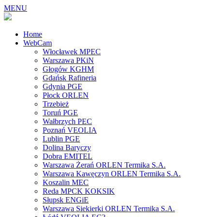
MENU
Home
WebCam
Włocławek MPEC
Warszawa PKiN
Głogów KGHM
Gdańsk Rafineria
Gdynia PGE
Płock ORLEN
Trzebież
Toruń PGE
Wałbrzych PEC
Poznań VEOLIA
Lublin PGE
Dolina Baryczy
Dobra EMITEL
Warszawa Żerań ORLEN Termika S.A.
Warszawa Kawęczyn ORLEN Termika S.A.
Koszalin MEC
Reda MPCK KOKSIK
Słupsk ENGiE
Warszawa Siekierki ORLEN Termika S.A.