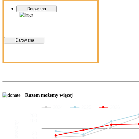
Darowizna
Darowizna
Razem możemy więcej
2024
2025
2026
200
100
Darowizny
20
10