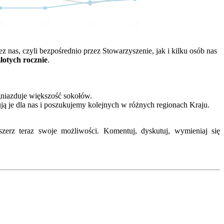
09
10
11
12
nas, czyli bezpośrednio przez Stowarzyszenie, jak i kilku osób nas
złotych rocznie
.
gniazduje większość sokołów.
ją je dla nas i poszukujemy kolejnych w różnych regionach Kraju.
erz teraz swoje możliwości. Komentuj, dyskutuj, wymieniaj się