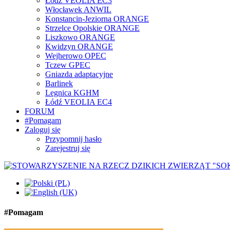
Łódź VEOLIA EC3
Włocławek ANWIL
Konstancin-Jeziorna ORANGE
Strzelce Opolskie ORANGE
Liszkowo ORANGE
Kwidzyn ORANGE
Wejherowo OPEC
Tczew GPEC
Gniazda adaptacyjne
Barlinek
Legnica KGHM
Łódź VEOLIA EC4
FORUM
#Pomagam
Zaloguj się
Przypomnij hasło
Zarejestruj się
#Pomagam