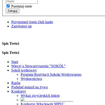
Pamiętaj mnie
Zaloguj
Przypomnij login i/lub hasło
Zarejestruj się
Spis Treści
Spis Treści
Start
Więcej o Stowarzyszeniu "SOKÓŁ"
Sokół wędrowny
Program Restytucji Sokoła Wędrownego
Wydawnictwa
Raróg
Podgląd gniazd na żywo
Konkursy
Wykaz zwycięskich imion
Konkursy Włocławek MPEC