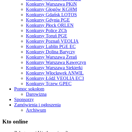
Konkursy Warszawa PKiN
Konkursy Głogów KGHM
Konkursy Gdańsk LOTOS
Konkursy Gdynia PGE
Konkursy Płock ORLEN
Konkursy Police ZCh
Konkursy Toruń PGE
Konkursy Poznań VEOLIA
Konkursy Lublin PGE EC
Konkursy Dolina Baryczy
Konkursy Warszawa Żerań
Konkursy Warszawa Kawęczyn
Konkursy Warszawa Siekierki
Konkursy Włocławek ANWIL
Konkursy Łódź VEOLIA EC3
Konkursy Tczew GPEC
Pomoc sokołom
Darowizna
Sponsorzy
Zamówienia i ogłoszenia
Archiwum
Kto online