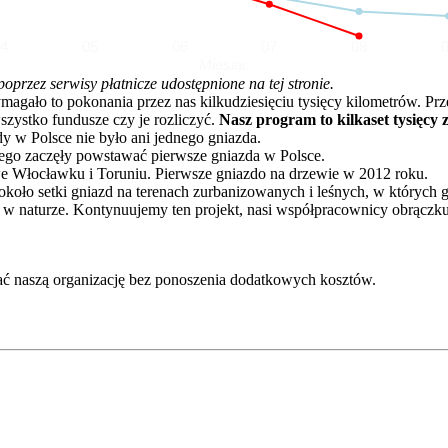
04
05
06
07
08
Miesiąc
rzez serwisy płatnicze udostępnione na tej stronie.
o to pokonania przez nas kilkudziesięciu tysięcy kilometrów. Przez 
zystko fundusze czy je rozliczyć.
Nasz program to kilkaset tysięcy 
dy w Polsce nie było ani jednego gniazda.
go zaczęły powstawać pierwsze gniazda w Polsce.
e Włocławku i Toruniu. Pierwsze gniazdo na drzewie w 2012 roku.
oło setki gniazd na terenach zurbanizowanych i leśnych, w których 
 w naturze. Kontynuujemy ten projekt, nasi współpracownicy obrączku
ć naszą organizację bez ponoszenia dodatkowych kosztów.