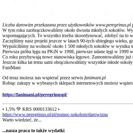
5
0
01
02
03
Liczba darowizn przekazana przez użytkowników www.peregrinus.pl pop
W tym roku zaobrączkowaliśmy około dwustu młodych sokołów. Wymagał
wspomagających. To wszystko trzeba skoordynować, zdobyć na to ws
Zaczęliśmy nasz projekt jeszcze w latach 90-tych ubiegłego wieku, g
Wypuściliśmy na wolność około 1 500 młodych sokołów w wyniku te
Pierwsza próba lęgu na PKiN w 1998, pierwsze udane lęgi w 1999 w
Co roku przybywają nowe stanowiska lęgowe. Zamontowaliśmy już ok
Jeszcze kilka lat temu sami obrączkowaliśmy wszystkie młode sokoły
FaniMani
Od teraz możesz nas wspierać przez serwis
fanimani.pl
Robiąc zakupy w wybranych sklepach internetowych możesz wspiera
https://fanimani.pl/peregrinuspl/
• 1,5% 💚 KRS 0000133612 •
https://www.peregrinus.pl/pl/pomoc-sokolom/darowizna
Warto wiedzieć, że...
...nasza praca to także wydatki