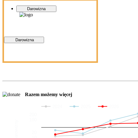
Darowizna
Darowizna
Razem możemy więcej
2024
2025
2026
200
100
Darowizny
20
10