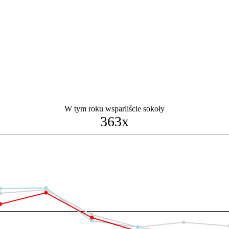
W tym roku wsparliście sokoły
363x