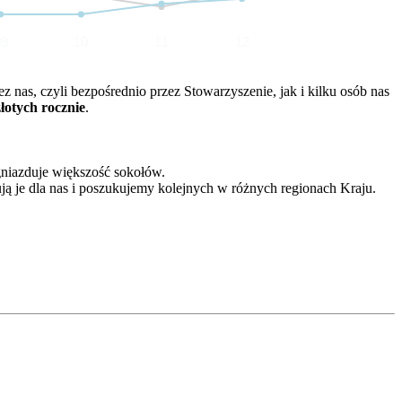
09
10
11
12
nas, czyli bezpośrednio przez Stowarzyszenie, jak i kilku osób nas
złotych rocznie
.
gniazduje większość sokołów.
ją je dla nas i poszukujemy kolejnych w różnych regionach Kraju.