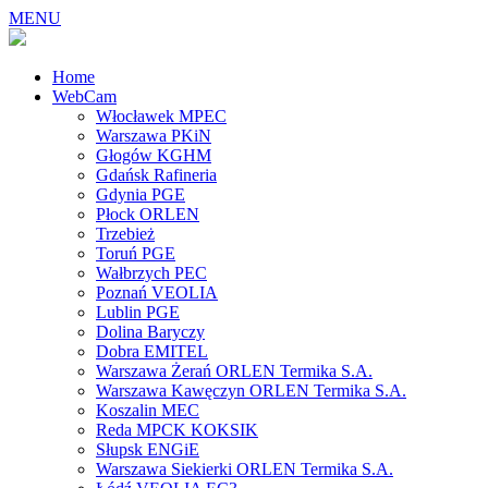
MENU
Home
WebCam
Włocławek MPEC
Warszawa PKiN
Głogów KGHM
Gdańsk Rafineria
Gdynia PGE
Płock ORLEN
Trzebież
Toruń PGE
Wałbrzych PEC
Poznań VEOLIA
Lublin PGE
Dolina Baryczy
Dobra EMITEL
Warszawa Żerań ORLEN Termika S.A.
Warszawa Kawęczyn ORLEN Termika S.A.
Koszalin MEC
Reda MPCK KOKSIK
Słupsk ENGiE
Warszawa Siekierki ORLEN Termika S.A.