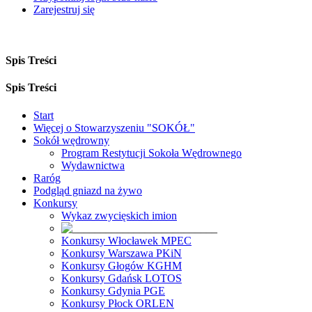
Zarejestruj się
Spis Treści
Spis Treści
Start
Więcej o Stowarzyszeniu "SOKÓŁ"
Sokół wędrowny
Program Restytucji Sokoła Wędrownego
Wydawnictwa
Raróg
Podgląd gniazd na żywo
Konkursy
Wykaz zwycięskich imion
Konkursy Włocławek MPEC
Konkursy Warszawa PKiN
Konkursy Głogów KGHM
Konkursy Gdańsk LOTOS
Konkursy Gdynia PGE
Konkursy Płock ORLEN