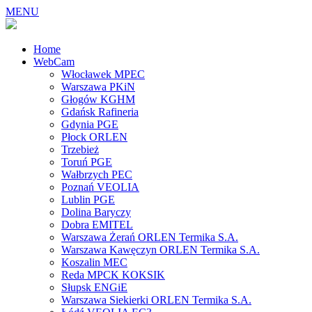
MENU
Home
WebCam
Włocławek MPEC
Warszawa PKiN
Głogów KGHM
Gdańsk Rafineria
Gdynia PGE
Płock ORLEN
Trzebież
Toruń PGE
Wałbrzych PEC
Poznań VEOLIA
Lublin PGE
Dolina Baryczy
Dobra EMITEL
Warszawa Żerań ORLEN Termika S.A.
Warszawa Kawęczyn ORLEN Termika S.A.
Koszalin MEC
Reda MPCK KOKSIK
Słupsk ENGiE
Warszawa Siekierki ORLEN Termika S.A.