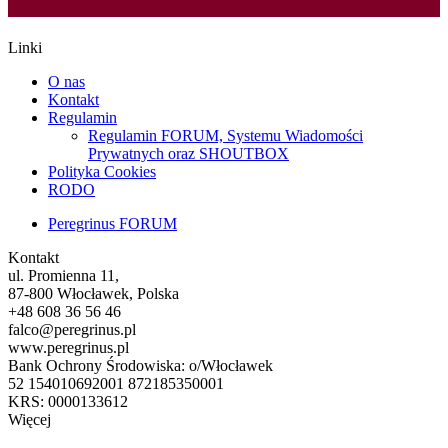
Linki
O nas
Kontakt
Regulamin
Regulamin FORUM, Systemu Wiadomości
Prywatnych oraz SHOUTBOX
Polityka Cookies
RODO
Peregrinus FORUM
Kontakt
ul. Promienna 11,
87-800 Włocławek, Polska
+48 608 36 56 46
falco@peregrinus.pl
www.peregrinus.pl
Bank Ochrony Środowiska: o/Włocławek
52 154010692001 872185350001
KRS: 0000133612
Więcej