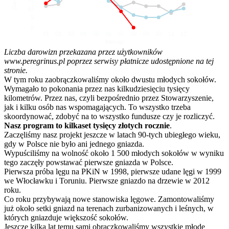
10
5
0
01
02
03
04
05
06
07
08
09
10
11
12
Miesiąc
Liczba darowizn przekazana przez użytkowników
www.peregrinus.pl poprzez serwisy płatnicze udostępnione na tej
stronie.
W tym roku zaobrączkowaliśmy około dwustu młodych sokołów.
Wymagało to pokonania przez nas kilkudziesięciu tysięcy
kilometrów. Przez nas, czyli bezpośrednio przez Stowarzyszenie,
jak i kilku osób nas wspomagających. To wszystko trzeba
skoordynować, zdobyć na to wszystko fundusze czy je rozliczyć.
Nasz program to kilkaset tysięcy złotych rocznie
.
Zaczęliśmy nasz projekt jeszcze w latach 90-tych ubiegłego wieku,
gdy w Polsce nie było ani jednego gniazda.
Wypuściliśmy na wolność około 1 500 młodych sokołów w wyniku
tego zaczęły powstawać pierwsze gniazda w Polsce.
Pierwsza próba lęgu na PKiN w 1998, pierwsze udane lęgi w 1999
we Włocławku i Toruniu. Pierwsze gniazdo na drzewie w 2012
roku.
Co roku przybywają nowe stanowiska lęgowe. Zamontowaliśmy
już około setki gniazd na terenach zurbanizowanych i leśnych, w
których gniazduje większość sokołów.
Jeszcze kilka lat temu sami obrączkowaliśmy wszystkie młode