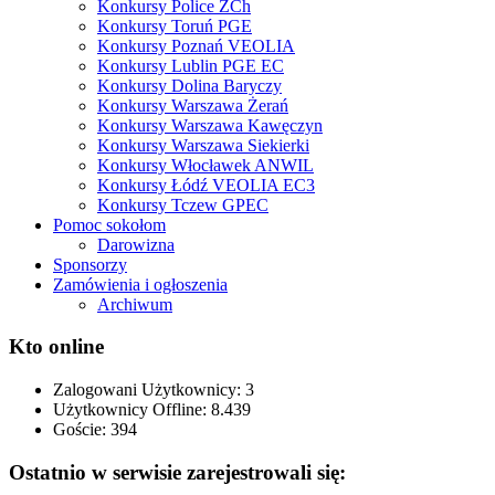
Konkursy Police ZCh
Konkursy Toruń PGE
Konkursy Poznań VEOLIA
Konkursy Lublin PGE EC
Konkursy Dolina Baryczy
Konkursy Warszawa Żerań
Konkursy Warszawa Kawęczyn
Konkursy Warszawa Siekierki
Konkursy Włocławek ANWIL
Konkursy Łódź VEOLIA EC3
Konkursy Tczew GPEC
Pomoc sokołom
Darowizna
Sponsorzy
Zamówienia i ogłoszenia
Archiwum
Kto online
Zalogowani Użytkownicy:
3
Użytkownicy Offline: 8.439
Goście:
394
Ostatnio w serwisie zarejestrowali się: