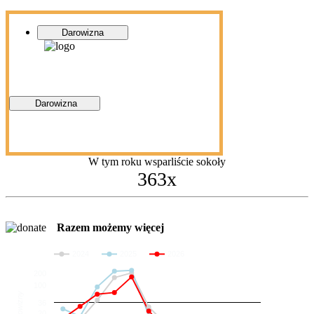
Darowizna
Darowizna
W tym roku wsparliście sokoły
363x
Razem możemy więcej
2024
2025
2026
200
100
Darowizny
36
20