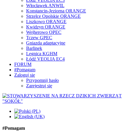
Łódź VEOLIA EC3
Włocławek ANWIL
Konstancin-Jeziorna ORANGE
Strzelce Opolskie ORANGE
Liszkowo ORANGE
Kwidzyn ORANGE
Wejherowo OPEC
Tczew GPEC
Gniazda adaptacyjne
Barlinek
Legnica KGHM
Łódź VEOLIA EC4
FORUM
#Pomagam
Zaloguj się
Przypomnij hasło
Zarejestruj się
#Pomagam