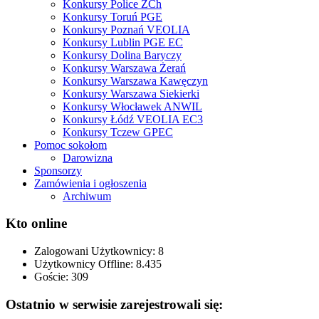
Konkursy Police ZCh
Konkursy Toruń PGE
Konkursy Poznań VEOLIA
Konkursy Lublin PGE EC
Konkursy Dolina Baryczy
Konkursy Warszawa Żerań
Konkursy Warszawa Kawęczyn
Konkursy Warszawa Siekierki
Konkursy Włocławek ANWIL
Konkursy Łódź VEOLIA EC3
Konkursy Tczew GPEC
Pomoc sokołom
Darowizna
Sponsorzy
Zamówienia i ogłoszenia
Archiwum
Kto online
Zalogowani Użytkownicy:
8
Użytkownicy Offline: 8.435
Goście:
309
Ostatnio w serwisie zarejestrowali się: