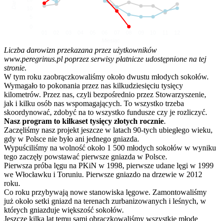
10
5
0
01
02
03
04
05
06
07
08
09
10
11
12
Miesiąc
Liczba darowizn przekazana przez użytkowników
www.peregrinus.pl poprzez serwisy płatnicze udostępnione na tej
stronie.
W tym roku zaobrączkowaliśmy około dwustu młodych sokołów.
Wymagało to pokonania przez nas kilkudziesięciu tysięcy
kilometrów. Przez nas, czyli bezpośrednio przez Stowarzyszenie,
jak i kilku osób nas wspomagających. To wszystko trzeba
skoordynować, zdobyć na to wszystko fundusze czy je rozliczyć.
Nasz program to kilkaset tysięcy złotych rocznie
.
Zaczęliśmy nasz projekt jeszcze w latach 90-tych ubiegłego wieku,
gdy w Polsce nie było ani jednego gniazda.
Wypuściliśmy na wolność około 1 500 młodych sokołów w wyniku
tego zaczęły powstawać pierwsze gniazda w Polsce.
Pierwsza próba lęgu na PKiN w 1998, pierwsze udane lęgi w 1999
we Włocławku i Toruniu. Pierwsze gniazdo na drzewie w 2012
roku.
Co roku przybywają nowe stanowiska lęgowe. Zamontowaliśmy
już około setki gniazd na terenach zurbanizowanych i leśnych, w
których gniazduje większość sokołów.
Jeszcze kilka lat temu sami obrączkowaliśmy wszystkie młode