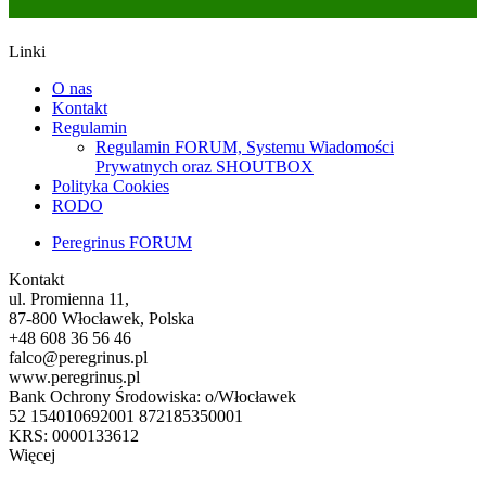
Linki
O nas
Kontakt
Regulamin
Regulamin FORUM, Systemu Wiadomości
Prywatnych oraz SHOUTBOX
Polityka Cookies
RODO
Peregrinus FORUM
Kontakt
ul. Promienna 11,
87-800 Włocławek, Polska
+48 608 36 56 46
falco@peregrinus.pl
www.peregrinus.pl
Bank Ochrony Środowiska: o/Włocławek
52 154010692001 872185350001
KRS: 0000133612
Więcej