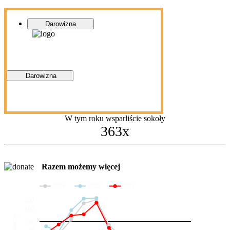
Darowizna
Darowizna
W tym roku wsparliście sokoły
363x
Razem możemy więcej
2024
2025
2026
200
100
Darowizny
36
20