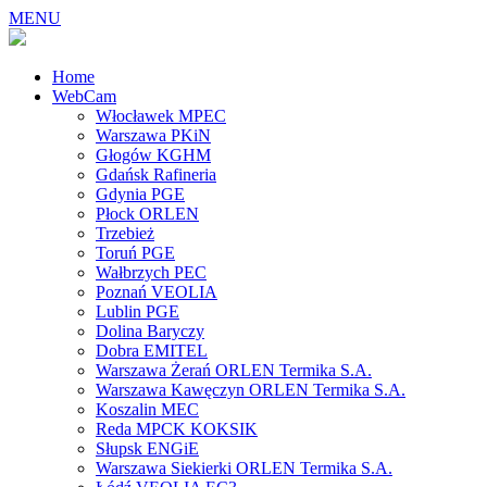
MENU
Home
WebCam
Włocławek MPEC
Warszawa PKiN
Głogów KGHM
Gdańsk Rafineria
Gdynia PGE
Płock ORLEN
Trzebież
Toruń PGE
Wałbrzych PEC
Poznań VEOLIA
Lublin PGE
Dolina Baryczy
Dobra EMITEL
Warszawa Żerań ORLEN Termika S.A.
Warszawa Kawęczyn ORLEN Termika S.A.
Koszalin MEC
Reda MPCK KOKSIK
Słupsk ENGiE
Warszawa Siekierki ORLEN Termika S.A.