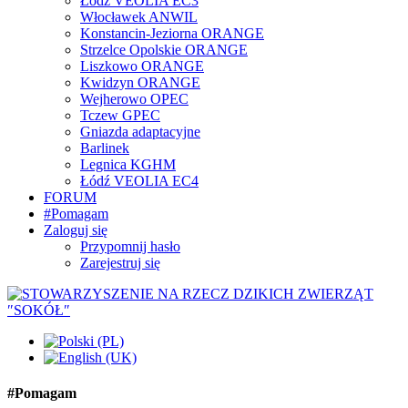
Łódź VEOLIA EC3
Włocławek ANWIL
Konstancin-Jeziorna ORANGE
Strzelce Opolskie ORANGE
Liszkowo ORANGE
Kwidzyn ORANGE
Wejherowo OPEC
Tczew GPEC
Gniazda adaptacyjne
Barlinek
Legnica KGHM
Łódź VEOLIA EC4
FORUM
#Pomagam
Zaloguj się
Przypomnij hasło
Zarejestruj się
#Pomagam