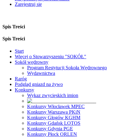
Zarejestruj się
Spis Treści
Spis Treści
Start
Więcej o Stowarzyszeniu "SOKÓŁ"
Sokół wędrowny
Program Restytucji Sokoła Wędrownego
Wydawnictwa
Raróg
Podgląd gniazd na żywo
Konkursy
Wykaz zwycięskich imion
Konkursy Włocławek MPEC
Konkursy Warszawa PKiN
Konkursy Głogów KGHM
Konkursy Gdańsk LOTOS
Konkursy Gdynia PGE
Konkursy Płock ORLEN