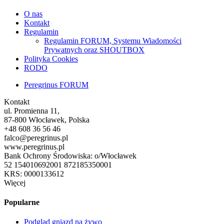
O nas
Kontakt
Regulamin
Regulamin FORUM, Systemu Wiadomości
Prywatnych oraz SHOUTBOX
Polityka Cookies
RODO
Peregrinus FORUM
Kontakt
ul. Promienna 11,
87-800 Włocławek, Polska
+48 608 36 56 46
falco@peregrinus.pl
www.peregrinus.pl
Bank Ochrony Środowiska: o/Włocławek
52 154010692001 872185350001
KRS: 0000133612
Więcej
Popularne
Podgląd gniazd na żywo