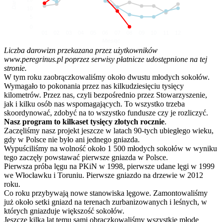
10
5
0
01
02
03
04
05
06
07
08
09
10
11
12
Miesiąc
Liczba darowizn przekazana przez użytkowników
www.peregrinus.pl poprzez serwisy płatnicze udostępnione na tej
stronie.
W tym roku zaobrączkowaliśmy około dwustu młodych sokołów.
Wymagało to pokonania przez nas kilkudziesięciu tysięcy
kilometrów. Przez nas, czyli bezpośrednio przez Stowarzyszenie,
jak i kilku osób nas wspomagających. To wszystko trzeba
skoordynować, zdobyć na to wszystko fundusze czy je rozliczyć.
Nasz program to kilkaset tysięcy złotych rocznie
.
Zaczęliśmy nasz projekt jeszcze w latach 90-tych ubiegłego wieku,
gdy w Polsce nie było ani jednego gniazda.
Wypuściliśmy na wolność około 1 500 młodych sokołów w wyniku
tego zaczęły powstawać pierwsze gniazda w Polsce.
Pierwsza próba lęgu na PKiN w 1998, pierwsze udane lęgi w 1999
we Włocławku i Toruniu. Pierwsze gniazdo na drzewie w 2012
roku.
Co roku przybywają nowe stanowiska lęgowe. Zamontowaliśmy
już około setki gniazd na terenach zurbanizowanych i leśnych, w
których gniazduje większość sokołów.
Jeszcze kilka lat temu sami obrączkowaliśmy wszystkie młode