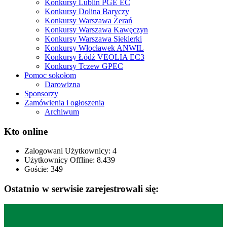
Konkursy Lublin PGE EC
Konkursy Dolina Baryczy
Konkursy Warszawa Żerań
Konkursy Warszawa Kawęczyn
Konkursy Warszawa Siekierki
Konkursy Włocławek ANWIL
Konkursy Łódź VEOLIA EC3
Konkursy Tczew GPEC
Pomoc sokołom
Darowizna
Sponsorzy
Zamówienia i ogłoszenia
Archiwum
Kto online
Zalogowani Użytkownicy:
4
Użytkownicy Offline: 8.439
Goście:
349
Ostatnio w serwisie zarejestrowali się: