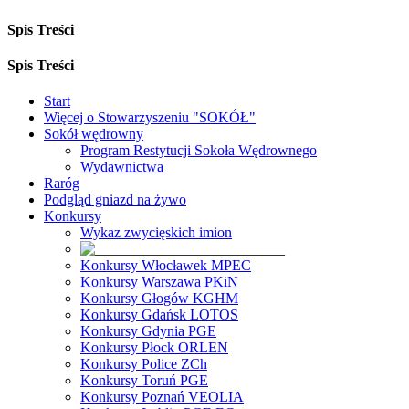
Spis Treści
Spis Treści
Start
Więcej o Stowarzyszeniu "SOKÓŁ"
Sokół wędrowny
Program Restytucji Sokoła Wędrownego
Wydawnictwa
Raróg
Podgląd gniazd na żywo
Konkursy
Wykaz zwycięskich imion
Konkursy Włocławek MPEC
Konkursy Warszawa PKiN
Konkursy Głogów KGHM
Konkursy Gdańsk LOTOS
Konkursy Gdynia PGE
Konkursy Płock ORLEN
Konkursy Police ZCh
Konkursy Toruń PGE
Konkursy Poznań VEOLIA