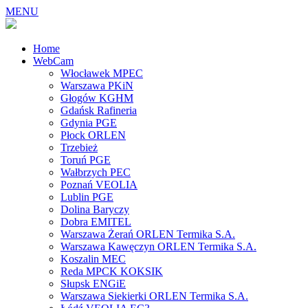
MENU
Home
WebCam
Włocławek MPEC
Warszawa PKiN
Głogów KGHM
Gdańsk Rafineria
Gdynia PGE
Płock ORLEN
Trzebież
Toruń PGE
Wałbrzych PEC
Poznań VEOLIA
Lublin PGE
Dolina Baryczy
Dobra EMITEL
Warszawa Żerań ORLEN Termika S.A.
Warszawa Kawęczyn ORLEN Termika S.A.
Koszalin MEC
Reda MPCK KOKSIK
Słupsk ENGiE
Warszawa Siekierki ORLEN Termika S.A.