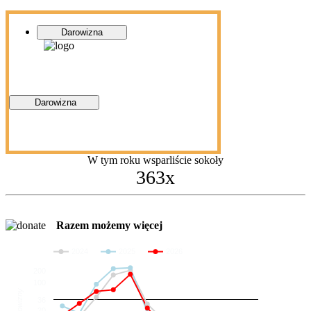
Darowizna
Darowizna
W tym roku wsparliście sokoły
363x
Razem możemy więcej
2024
2025
2026
200
100
Darowizny
36
20