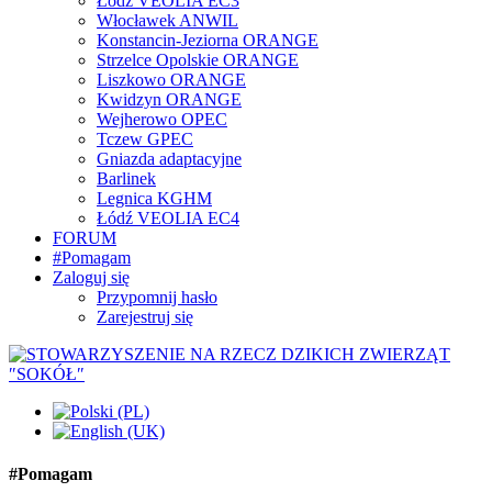
Łódź VEOLIA EC3
Włocławek ANWIL
Konstancin-Jeziorna ORANGE
Strzelce Opolskie ORANGE
Liszkowo ORANGE
Kwidzyn ORANGE
Wejherowo OPEC
Tczew GPEC
Gniazda adaptacyjne
Barlinek
Legnica KGHM
Łódź VEOLIA EC4
FORUM
#Pomagam
Zaloguj się
Przypomnij hasło
Zarejestruj się
#Pomagam