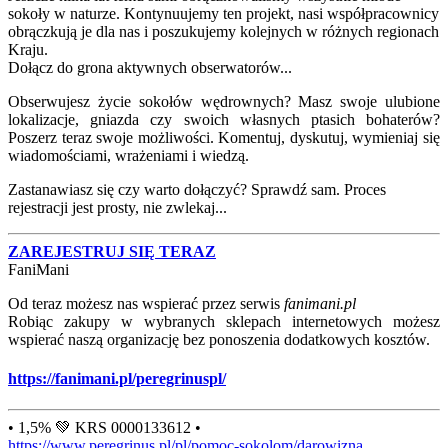
sokoły w naturze. Kontynuujemy ten projekt, nasi współpracownicy
obrączkują je dla nas i poszukujemy kolejnych w różnych regionach
Kraju.
Dołącz do grona aktywnych obserwatorów...
Obserwujesz życie sokołów wędrownych? Masz swoje ulubione
lokalizacje, gniazda czy swoich własnych ptasich bohaterów?
Poszerz teraz swoje możliwości. Komentuj, dyskutuj, wymieniaj się
wiadomościami, wrażeniami i wiedzą.
Zastanawiasz się czy warto dołączyć? Sprawdź sam. Proces
rejestracji jest prosty, nie zwlekaj...
ZAREJESTRUJ SIĘ TERAZ
FaniMani
Od teraz możesz nas wspierać przez serwis
fanimani.pl
Robiąc zakupy w wybranych sklepach internetowych możesz
wspierać naszą organizację bez ponoszenia dodatkowych kosztów.
https://fanimani.pl/peregrinuspl/
• 1,5% 💚 KRS 0000133612 •
https://www.peregrinus.pl/pl/pomoc-sokolom/darowizna