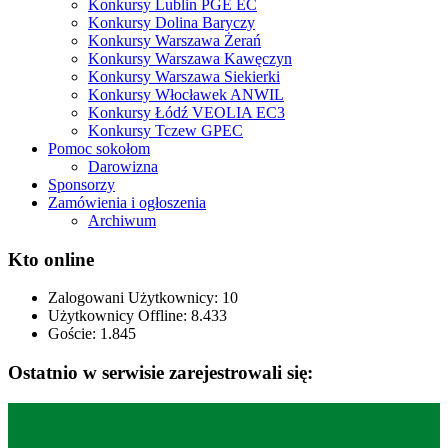
Konkursy Lublin PGE EC
Konkursy Dolina Baryczy
Konkursy Warszawa Żerań
Konkursy Warszawa Kawęczyn
Konkursy Warszawa Siekierki
Konkursy Włocławek ANWIL
Konkursy Łódź VEOLIA EC3
Konkursy Tczew GPEC
Pomoc sokołom
Darowizna
Sponsorzy
Zamówienia i ogłoszenia
Archiwum
Kto online
Zalogowani Użytkownicy:
10
Użytkownicy Offline: 8.433
Goście:
1.845
Ostatnio w serwisie zarejestrowali się: