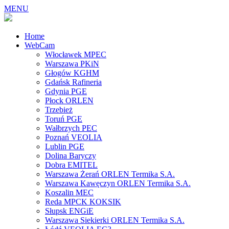
MENU
Home
WebCam
Włocławek MPEC
Warszawa PKiN
Głogów KGHM
Gdańsk Rafineria
Gdynia PGE
Płock ORLEN
Trzebież
Toruń PGE
Wałbrzych PEC
Poznań VEOLIA
Lublin PGE
Dolina Baryczy
Dobra EMITEL
Warszawa Żerań ORLEN Termika S.A.
Warszawa Kawęczyn ORLEN Termika S.A.
Koszalin MEC
Reda MPCK KOKSIK
Słupsk ENGiE
Warszawa Siekierki ORLEN Termika S.A.