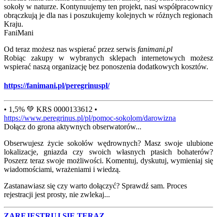
sokoły w naturze. Kontynuujemy ten projekt, nasi współpracownicy
obrączkują je dla nas i poszukujemy kolejnych w różnych regionach
Kraju.
FaniMani
Od teraz możesz nas wspierać przez serwis
fanimani.pl
Robiąc zakupy w wybranych sklepach internetowych możesz
wspierać naszą organizację bez ponoszenia dodatkowych kosztów.
https://fanimani.pl/peregrinuspl/
• 1,5% 💚 KRS 0000133612 •
https://www.peregrinus.pl/pl/pomoc-sokolom/darowizna
Dołącz do grona aktywnych obserwatorów...
Obserwujesz życie sokołów wędrownych? Masz swoje ulubione
lokalizacje, gniazda czy swoich własnych ptasich bohaterów?
Poszerz teraz swoje możliwości. Komentuj, dyskutuj, wymieniaj się
wiadomościami, wrażeniami i wiedzą.
Zastanawiasz się czy warto dołączyć? Sprawdź sam. Proces
rejestracji jest prosty, nie zwlekaj...
ZAREJESTRUJ SIĘ TERAZ