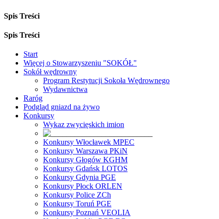
Spis Treści
Spis Treści
Start
Więcej o Stowarzyszeniu "SOKÓŁ"
Sokół wędrowny
Program Restytucji Sokoła Wędrownego
Wydawnictwa
Raróg
Podgląd gniazd na żywo
Konkursy
Wykaz zwycięskich imion
Konkursy Włocławek MPEC
Konkursy Warszawa PKiN
Konkursy Głogów KGHM
Konkursy Gdańsk LOTOS
Konkursy Gdynia PGE
Konkursy Płock ORLEN
Konkursy Police ZCh
Konkursy Toruń PGE
Konkursy Poznań VEOLIA