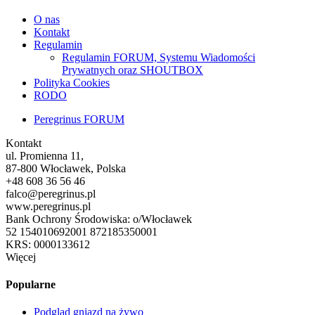
O nas
Kontakt
Regulamin
Regulamin FORUM, Systemu Wiadomości
Prywatnych oraz SHOUTBOX
Polityka Cookies
RODO
Peregrinus FORUM
Kontakt
ul. Promienna 11,
87-800 Włocławek, Polska
+48 608 36 56 46
falco@peregrinus.pl
www.peregrinus.pl
Bank Ochrony Środowiska: o/Włocławek
52 154010692001 872185350001
KRS: 0000133612
Więcej
Popularne
Podgląd gniazd na żywo