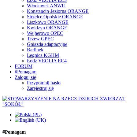
Łódź VEOLIA EC3
Włocławek ANWIL
Konstancin-Jeziorna ORANGE
Strzelce Opolskie ORANGE
Liszkowo ORANGE
Kwidzyn ORANGE
Wejherowo OPEC
Tczew GPEC
Gniazda adaptacyjne
Barlinek
Legnica KGHM
Łódź VEOLIA EC4
FORUM
#Pomagam
Zaloguj się
Przypomnij hasło
Zarejestruj się
#Pomagam