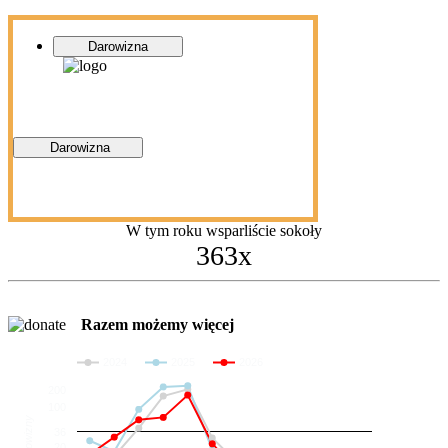
Darowizna
Darowizna
W tym roku wsparliście sokoły
363x
Razem możemy więcej
2024
2025
2026
200
100
Darowizny
36
20