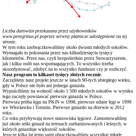
10
5
0
01
02
03
04
05
06
07
08
09
10
11
12
Miesiąc
Liczba darowizn przekazana przez użytkowników
www.peregrinus.pl poprzez serwisy płatnicze udostępnione na tej
stronie.
W tym roku zaobrączkowaliśmy około dwustu młodych sokołów.
Wymagało to pokonania przez nas kilkudziesięciu tysięcy
kilometrów. Przez nas, czyli bezpośrednio przez Stowarzyszenie,
jak i kilku osób nas wspomagających. To wszystko trzeba
skoordynować, zdobyć na to wszystko fundusze czy je rozliczyć.
Nasz program to kilkaset tysięcy złotych rocznie
.
Zaczęliśmy nasz projekt jeszcze w latach 90-tych ubiegłego wieku,
gdy w Polsce nie było ani jednego gniazda.
Wypuściliśmy na wolność około 1 500 młodych sokołów w wyniku
tego zaczęły powstawać pierwsze gniazda w Polsce.
Pierwsza próba lęgu na PKiN w 1998, pierwsze udane lęgi w 1999
we Włocławku i Toruniu. Pierwsze gniazdo na drzewie w 2012
roku.
Co roku przybywają nowe stanowiska lęgowe. Zamontowaliśmy
już około setki gniazd na terenach zurbanizowanych i leśnych, w
których gniazduje większość sokołów.
Jeszcze kilka lat temu sami obrączkowaliśmy wszystkie młode