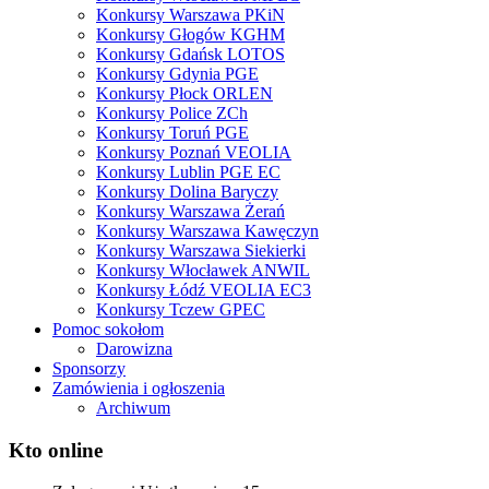
Konkursy Warszawa PKiN
Konkursy Głogów KGHM
Konkursy Gdańsk LOTOS
Konkursy Gdynia PGE
Konkursy Płock ORLEN
Konkursy Police ZCh
Konkursy Toruń PGE
Konkursy Poznań VEOLIA
Konkursy Lublin PGE EC
Konkursy Dolina Baryczy
Konkursy Warszawa Żerań
Konkursy Warszawa Kawęczyn
Konkursy Warszawa Siekierki
Konkursy Włocławek ANWIL
Konkursy Łódź VEOLIA EC3
Konkursy Tczew GPEC
Pomoc sokołom
Darowizna
Sponsorzy
Zamówienia i ogłoszenia
Archiwum
Kto online