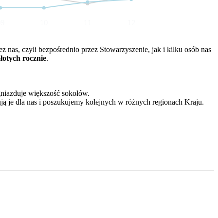
09
10
11
12
nas, czyli bezpośrednio przez Stowarzyszenie, jak i kilku osób nas
złotych rocznie
.
gniazduje większość sokołów.
ją je dla nas i poszukujemy kolejnych w różnych regionach Kraju.