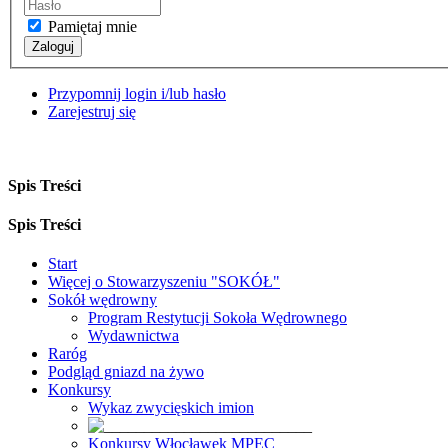
Pamiętaj mnie
Zaloguj
Przypomnij login i/lub hasło
Zarejestruj się
Spis Treści
Spis Treści
Start
Więcej o Stowarzyszeniu "SOKÓŁ"
Sokół wędrowny
Program Restytucji Sokoła Wędrownego
Wydawnictwa
Raróg
Podgląd gniazd na żywo
Konkursy
Wykaz zwycięskich imion
Konkursy Włocławek MPEC