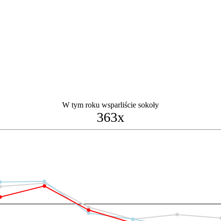
W tym roku wsparliście sokoły
363x