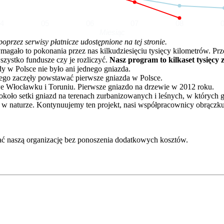
04
05
06
07
08
Miesiąc
rzez serwisy płatnicze udostępnione na tej stronie.
o to pokonania przez nas kilkudziesięciu tysięcy kilometrów. Przez 
zystko fundusze czy je rozliczyć.
Nasz program to kilkaset tysięcy 
dy w Polsce nie było ani jednego gniazda.
go zaczęły powstawać pierwsze gniazda w Polsce.
e Włocławku i Toruniu. Pierwsze gniazdo na drzewie w 2012 roku.
oło setki gniazd na terenach zurbanizowanych i leśnych, w których 
 w naturze. Kontynuujemy ten projekt, nasi współpracownicy obrączku
ć naszą organizację bez ponoszenia dodatkowych kosztów.