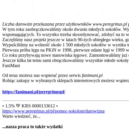
5
0
01
02
03
Liczba darowizn przekazana przez użytkowników www.peregrinus.pl pop
W tym roku zaobrączkowaliśmy około dwustu młodych sokołów. Wymagał
wspomagających. To wszystko trzeba skoordynować, zdobyć na to ws
Zaczęliśmy nasz projekt jeszcze w latach 90-tych ubiegłego wieku, g
Wypuściliśmy na wolność około 1 500 młodych sokołów w wyniku te
Pierwsza próba lęgu na PKiN w 1998, pierwsze udane lęgi w 1999 w
Co roku przybywają nowe stanowiska lęgowe. Zamontowaliśmy już ok
Jeszcze kilka lat temu sami obrączkowaliśmy wszystkie młode sokoły
FaniMani
Od teraz możesz nas wspierać przez serwis
fanimani.pl
Robiąc zakupy w wybranych sklepach internetowych możesz wspiera
https://fanimani.pl/peregrinuspl/
• 1,5% 💚 KRS 0000133612 •
https://www.peregrinus.pl/pl/pomoc-sokolom/darowizna
Warto wiedzieć, że...
...nasza praca to także wydatki