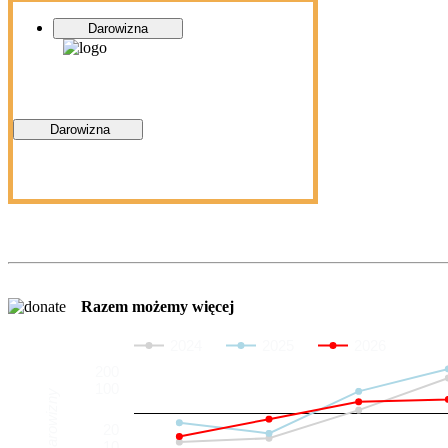
Darowizna
Darowizna
Razem możemy więcej
2024
2025
2026
200
100
Darowizny
20
10