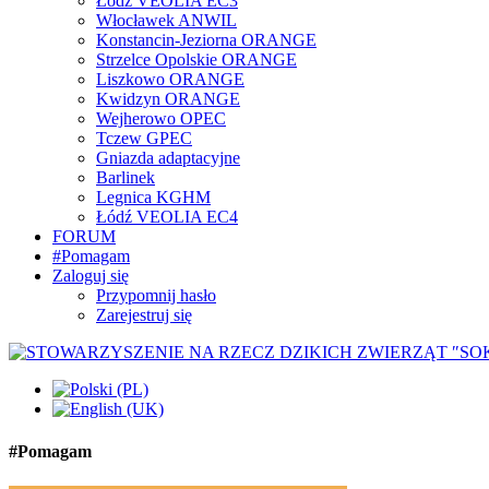
Łódź VEOLIA EC3
Włocławek ANWIL
Konstancin-Jeziorna ORANGE
Strzelce Opolskie ORANGE
Liszkowo ORANGE
Kwidzyn ORANGE
Wejherowo OPEC
Tczew GPEC
Gniazda adaptacyjne
Barlinek
Legnica KGHM
Łódź VEOLIA EC4
FORUM
#Pomagam
Zaloguj się
Przypomnij hasło
Zarejestruj się
#Pomagam