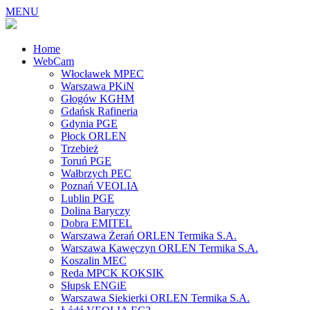
MENU
Home
WebCam
Włocławek MPEC
Warszawa PKiN
Głogów KGHM
Gdańsk Rafineria
Gdynia PGE
Płock ORLEN
Trzebież
Toruń PGE
Wałbrzych PEC
Poznań VEOLIA
Lublin PGE
Dolina Baryczy
Dobra EMITEL
Warszawa Żerań ORLEN Termika S.A.
Warszawa Kawęczyn ORLEN Termika S.A.
Koszalin MEC
Reda MPCK KOKSIK
Słupsk ENGiE
Warszawa Siekierki ORLEN Termika S.A.