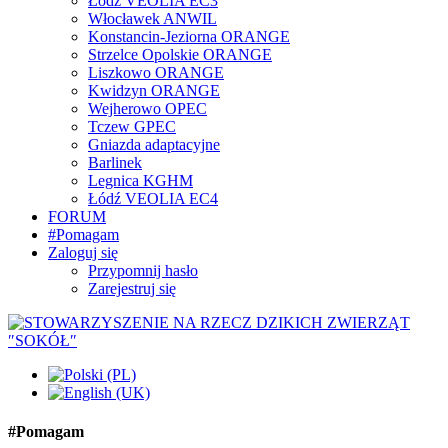
Łódź VEOLIA EC3
Włocławek ANWIL
Konstancin-Jeziorna ORANGE
Strzelce Opolskie ORANGE
Liszkowo ORANGE
Kwidzyn ORANGE
Wejherowo OPEC
Tczew GPEC
Gniazda adaptacyjne
Barlinek
Legnica KGHM
Łódź VEOLIA EC4
FORUM
#Pomagam
Zaloguj się
Przypomnij hasło
Zarejestruj się
#Pomagam