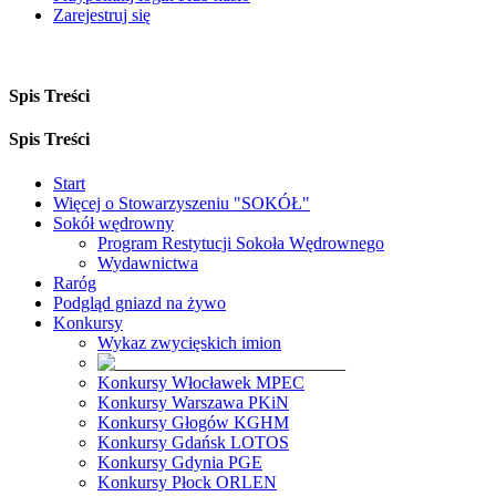
Zarejestruj się
Spis Treści
Spis Treści
Start
Więcej o Stowarzyszeniu "SOKÓŁ"
Sokół wędrowny
Program Restytucji Sokoła Wędrownego
Wydawnictwa
Raróg
Podgląd gniazd na żywo
Konkursy
Wykaz zwycięskich imion
Konkursy Włocławek MPEC
Konkursy Warszawa PKiN
Konkursy Głogów KGHM
Konkursy Gdańsk LOTOS
Konkursy Gdynia PGE
Konkursy Płock ORLEN