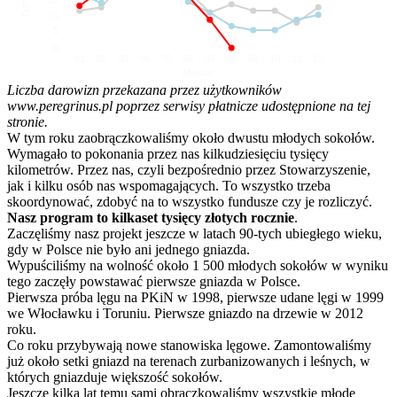
10
5
0
01
02
03
04
05
06
07
08
09
10
11
12
Miesiąc
Liczba darowizn przekazana przez użytkowników
www.peregrinus.pl poprzez serwisy płatnicze udostępnione na tej
stronie.
W tym roku zaobrączkowaliśmy około dwustu młodych sokołów.
Wymagało to pokonania przez nas kilkudziesięciu tysięcy
kilometrów. Przez nas, czyli bezpośrednio przez Stowarzyszenie,
jak i kilku osób nas wspomagających. To wszystko trzeba
skoordynować, zdobyć na to wszystko fundusze czy je rozliczyć.
Nasz program to kilkaset tysięcy złotych rocznie
.
Zaczęliśmy nasz projekt jeszcze w latach 90-tych ubiegłego wieku,
gdy w Polsce nie było ani jednego gniazda.
Wypuściliśmy na wolność około 1 500 młodych sokołów w wyniku
tego zaczęły powstawać pierwsze gniazda w Polsce.
Pierwsza próba lęgu na PKiN w 1998, pierwsze udane lęgi w 1999
we Włocławku i Toruniu. Pierwsze gniazdo na drzewie w 2012
roku.
Co roku przybywają nowe stanowiska lęgowe. Zamontowaliśmy
już około setki gniazd na terenach zurbanizowanych i leśnych, w
których gniazduje większość sokołów.
Jeszcze kilka lat temu sami obrączkowaliśmy wszystkie młode