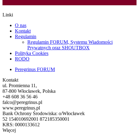
Linki
O nas
Kontakt
Regulamin
Regulamin FORUM, Systemu Wiadomości
Prywatnych oraz SHOUTBOX
Polityka Cookies
RODO
Peregrinus FORUM
Kontakt
ul. Promienna 11,
87-800 Włocławek, Polska
+48 608 36 56 46
falco@peregrinus.pl
www.peregrinus.pl
Bank Ochrony Środowiska: o/Włocławek
52 154010692001 872185350001
KRS: 0000133612
Więcej