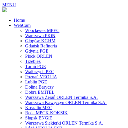
MENU
Home
WebCam
Włocławek MPEC
Warszawa PKiN
Głogów KGHM
Gdańsk Rafineria
Gdynia PGE
Płock ORLEN
Trzebież
Toruń PGE
Wałbrzych PEC
Poznań VEOLIA
Lublin PGE
Dolina Baryczy
Dobra EMITEL
Warszawa Żerań ORLEN Termika S.A.
Warszawa Kawęczyn ORLEN Termika S.A.
Koszalin MEC
Reda MPCK KOKSIK
Słupsk ENGiE
Warszawa Siekierki ORLEN Termika S.A.