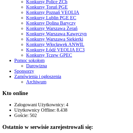
Konkursy Police ZCh
Konkursy Toruń PGE
Konkursy Poznań VEOLIA
Konkursy Lublin PGE EC
Konkursy Dolina Baryczy
Konkursy Warszawa Żerań
Konkursy Warszawa Kawęczyn
Konkursy Warszawa Siekierki
Konkursy Włocławek ANWIL
Konkursy Łódź VEOLIA EC3
Konkursy Tczew GPEC
Pomoc sokołom
Darowizna
Sponsorzy
Zamówienia i ogłoszenia
Archiwum
Kto online
Zalogowani Użytkownicy:
4
Użytkownicy Offline: 8.438
Goście:
502
Ostatnio w serwisie zarejestrowali się: