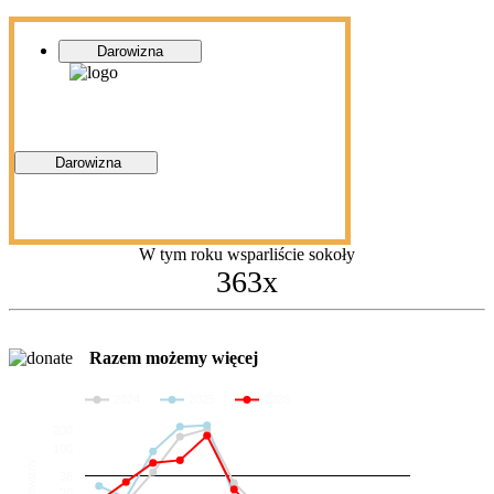
Darowizna
Darowizna
W tym roku wsparliście sokoły
363x
Razem możemy więcej
2024
2025
2026
200
100
Darowizny
36
20