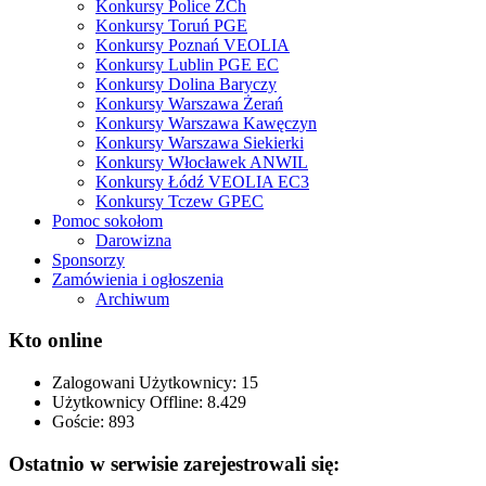
Konkursy Police ZCh
Konkursy Toruń PGE
Konkursy Poznań VEOLIA
Konkursy Lublin PGE EC
Konkursy Dolina Baryczy
Konkursy Warszawa Żerań
Konkursy Warszawa Kawęczyn
Konkursy Warszawa Siekierki
Konkursy Włocławek ANWIL
Konkursy Łódź VEOLIA EC3
Konkursy Tczew GPEC
Pomoc sokołom
Darowizna
Sponsorzy
Zamówienia i ogłoszenia
Archiwum
Kto online
Zalogowani Użytkownicy:
15
Użytkownicy Offline: 8.429
Goście:
893
Ostatnio w serwisie zarejestrowali się: