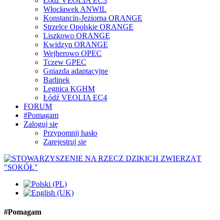
Łódź VEOLIA EC3
Włocławek ANWIL
Konstancin-Jeziorna ORANGE
Strzelce Opolskie ORANGE
Liszkowo ORANGE
Kwidzyn ORANGE
Wejherowo OPEC
Tczew GPEC
Gniazda adaptacyjne
Barlinek
Legnica KGHM
Łódź VEOLIA EC4
FORUM
#Pomagam
Zaloguj się
Przypomnij hasło
Zarejestruj się
#Pomagam