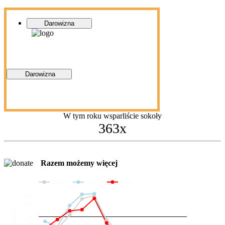
Darowizna
Darowizna
W tym roku wsparliście sokoły
363x
Razem możemy więcej
2024
2025
2026
200
100
Darowizny
36
20