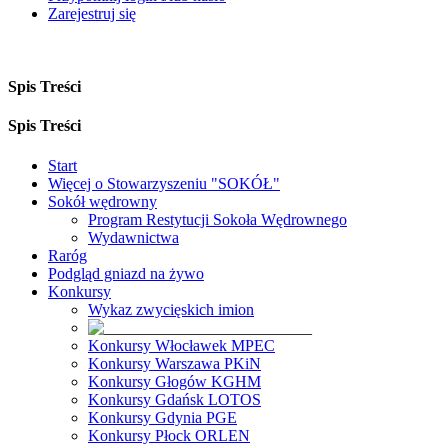
Zarejestruj się
Spis Treści
Spis Treści
Start
Więcej o Stowarzyszeniu "SOKÓŁ"
Sokół wędrowny
Program Restytucji Sokoła Wędrownego
Wydawnictwa
Raróg
Podgląd gniazd na żywo
Konkursy
Wykaz zwycięskich imion
Konkursy Włocławek MPEC
Konkursy Warszawa PKiN
Konkursy Głogów KGHM
Konkursy Gdańsk LOTOS
Konkursy Gdynia PGE
Konkursy Płock ORLEN