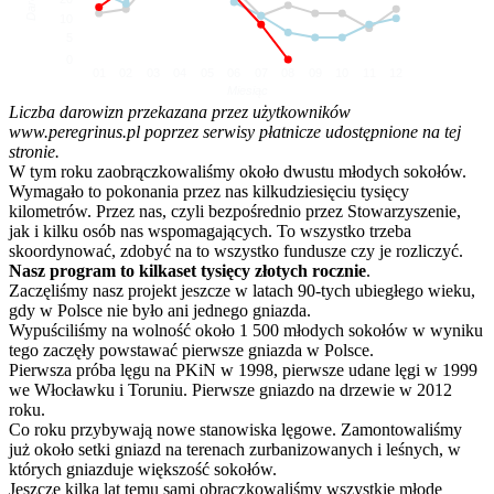
10
5
0
01
02
03
04
05
06
07
08
09
10
11
12
Miesiąc
Liczba darowizn przekazana przez użytkowników
www.peregrinus.pl poprzez serwisy płatnicze udostępnione na tej
stronie.
W tym roku zaobrączkowaliśmy około dwustu młodych sokołów.
Wymagało to pokonania przez nas kilkudziesięciu tysięcy
kilometrów. Przez nas, czyli bezpośrednio przez Stowarzyszenie,
jak i kilku osób nas wspomagających. To wszystko trzeba
skoordynować, zdobyć na to wszystko fundusze czy je rozliczyć.
Nasz program to kilkaset tysięcy złotych rocznie
.
Zaczęliśmy nasz projekt jeszcze w latach 90-tych ubiegłego wieku,
gdy w Polsce nie było ani jednego gniazda.
Wypuściliśmy na wolność około 1 500 młodych sokołów w wyniku
tego zaczęły powstawać pierwsze gniazda w Polsce.
Pierwsza próba lęgu na PKiN w 1998, pierwsze udane lęgi w 1999
we Włocławku i Toruniu. Pierwsze gniazdo na drzewie w 2012
roku.
Co roku przybywają nowe stanowiska lęgowe. Zamontowaliśmy
już około setki gniazd na terenach zurbanizowanych i leśnych, w
których gniazduje większość sokołów.
Jeszcze kilka lat temu sami obrączkowaliśmy wszystkie młode