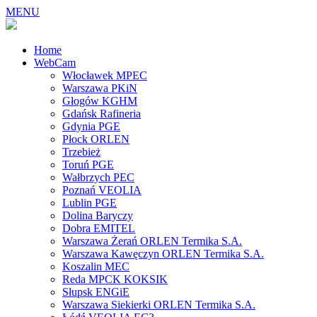
MENU
Home
WebCam
Włocławek MPEC
Warszawa PKiN
Głogów KGHM
Gdańsk Rafineria
Gdynia PGE
Płock ORLEN
Trzebież
Toruń PGE
Wałbrzych PEC
Poznań VEOLIA
Lublin PGE
Dolina Baryczy
Dobra EMITEL
Warszawa Żerań ORLEN Termika S.A.
Warszawa Kawęczyn ORLEN Termika S.A.
Koszalin MEC
Reda MPCK KOKSIK
Słupsk ENGiE
Warszawa Siekierki ORLEN Termika S.A.