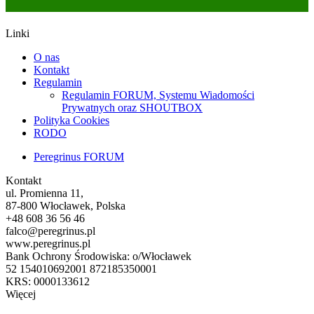
Linki
O nas
Kontakt
Regulamin
Regulamin FORUM, Systemu Wiadomości
Prywatnych oraz SHOUTBOX
Polityka Cookies
RODO
Peregrinus FORUM
Kontakt
ul. Promienna 11,
87-800 Włocławek, Polska
+48 608 36 56 46
falco@peregrinus.pl
www.peregrinus.pl
Bank Ochrony Środowiska: o/Włocławek
52 154010692001 872185350001
KRS: 0000133612
Więcej