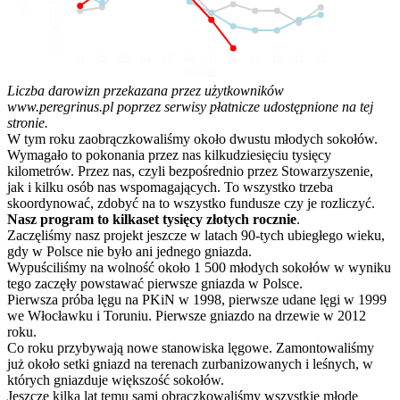
10
5
0
01
02
03
04
05
06
07
08
09
10
11
12
Miesiąc
Liczba darowizn przekazana przez użytkowników
www.peregrinus.pl poprzez serwisy płatnicze udostępnione na tej
stronie.
W tym roku zaobrączkowaliśmy około dwustu młodych sokołów.
Wymagało to pokonania przez nas kilkudziesięciu tysięcy
kilometrów. Przez nas, czyli bezpośrednio przez Stowarzyszenie,
jak i kilku osób nas wspomagających. To wszystko trzeba
skoordynować, zdobyć na to wszystko fundusze czy je rozliczyć.
Nasz program to kilkaset tysięcy złotych rocznie
.
Zaczęliśmy nasz projekt jeszcze w latach 90-tych ubiegłego wieku,
gdy w Polsce nie było ani jednego gniazda.
Wypuściliśmy na wolność około 1 500 młodych sokołów w wyniku
tego zaczęły powstawać pierwsze gniazda w Polsce.
Pierwsza próba lęgu na PKiN w 1998, pierwsze udane lęgi w 1999
we Włocławku i Toruniu. Pierwsze gniazdo na drzewie w 2012
roku.
Co roku przybywają nowe stanowiska lęgowe. Zamontowaliśmy
już około setki gniazd na terenach zurbanizowanych i leśnych, w
których gniazduje większość sokołów.
Jeszcze kilka lat temu sami obrączkowaliśmy wszystkie młode