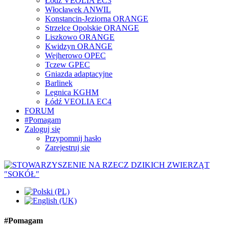
Łódź VEOLIA EC3
Włocławek ANWIL
Konstancin-Jeziorna ORANGE
Strzelce Opolskie ORANGE
Liszkowo ORANGE
Kwidzyn ORANGE
Wejherowo OPEC
Tczew GPEC
Gniazda adaptacyjne
Barlinek
Legnica KGHM
Łódź VEOLIA EC4
FORUM
#Pomagam
Zaloguj się
Przypomnij hasło
Zarejestruj się
#Pomagam