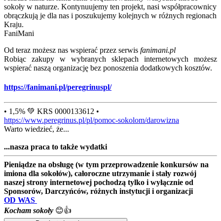
sokoły w naturze. Kontynuujemy ten projekt, nasi współpracownicy
obrączkują je dla nas i poszukujemy kolejnych w różnych regionach
Kraju.
FaniMani
Od teraz możesz nas wspierać przez serwis
fanimani.pl
Robiąc zakupy w wybranych sklepach internetowych możesz
wspierać naszą organizację bez ponoszenia dodatkowych kosztów.
https://fanimani.pl/peregrinuspl/
• 1,5% 💚 KRS 0000133612 •
https://www.peregrinus.pl/pl/pomoc-sokolom/darowizna
Warto wiedzieć, że...
...nasza praca to także wydatki
Pieniądze na obsługę (w tym przeprowadzenie konkursów na
imiona dla sokołów), całoroczne utrzymanie i stały rozwój
naszej strony internetowej pochodzą tylko i wyłącznie od
Sponsorów, Darczyńców, różnych instytucji i organizacji
OD WAS
Kocham sokoły
😊👍