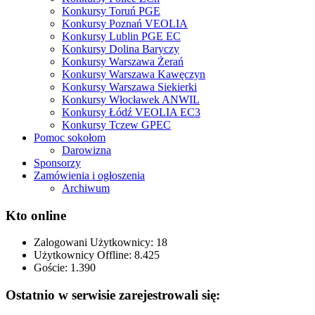
Konkursy Toruń PGE
Konkursy Poznań VEOLIA
Konkursy Lublin PGE EC
Konkursy Dolina Baryczy
Konkursy Warszawa Żerań
Konkursy Warszawa Kawęczyn
Konkursy Warszawa Siekierki
Konkursy Włocławek ANWIL
Konkursy Łódź VEOLIA EC3
Konkursy Tczew GPEC
Pomoc sokołom
Darowizna
Sponsorzy
Zamówienia i ogłoszenia
Archiwum
Kto online
Zalogowani Użytkownicy:
18
Użytkownicy Offline: 8.425
Goście:
1.390
Ostatnio w serwisie zarejestrowali się: