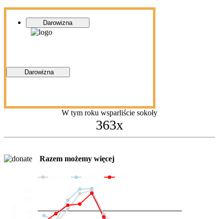
Darowizna
Darowizna
W tym roku wsparliście sokoły
363x
Razem możemy więcej
2024
2025
2026
200
100
Darowizny
36
20