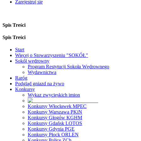
Zarejestruj się
Spis Treści
Spis Treści
Start
Więcej o Stowarzyszeniu "SOKÓŁ"
Sokół wędrowny
Program Restytucji Sokoła Wędrownego
Wydawnictwa
Raróg
Podgląd gniazd na żywo
Konkursy
Wykaz zwycięskich imion
Konkursy Włocławek MPEC
Konkursy Warszawa PKiN
Konkursy Głogów KGHM
Konkursy Gdańsk LOTOS
Konkursy Gdynia PGE
Konkursy Płock ORLEN
Konkursy Police ZCh