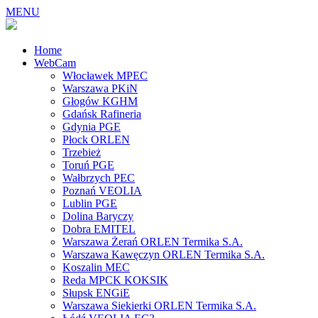
MENU
Home
WebCam
Włocławek MPEC
Warszawa PKiN
Głogów KGHM
Gdańsk Rafineria
Gdynia PGE
Płock ORLEN
Trzebież
Toruń PGE
Wałbrzych PEC
Poznań VEOLIA
Lublin PGE
Dolina Baryczy
Dobra EMITEL
Warszawa Żerań ORLEN Termika S.A.
Warszawa Kawęczyn ORLEN Termika S.A.
Koszalin MEC
Reda MPCK KOKSIK
Słupsk ENGiE
Warszawa Siekierki ORLEN Termika S.A.