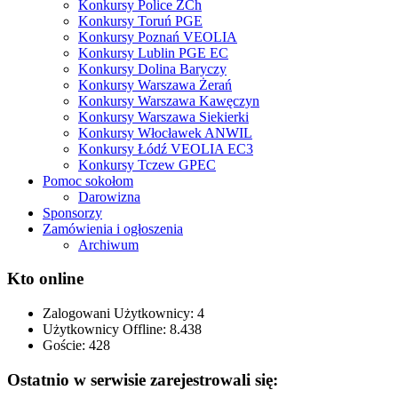
Konkursy Police ZCh
Konkursy Toruń PGE
Konkursy Poznań VEOLIA
Konkursy Lublin PGE EC
Konkursy Dolina Baryczy
Konkursy Warszawa Żerań
Konkursy Warszawa Kawęczyn
Konkursy Warszawa Siekierki
Konkursy Włocławek ANWIL
Konkursy Łódź VEOLIA EC3
Konkursy Tczew GPEC
Pomoc sokołom
Darowizna
Sponsorzy
Zamówienia i ogłoszenia
Archiwum
Kto online
Zalogowani Użytkownicy:
4
Użytkownicy Offline: 8.438
Goście:
428
Ostatnio w serwisie zarejestrowali się: