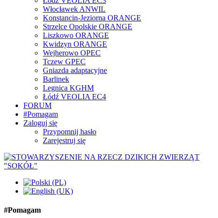
Łódź VEOLIA EC3
Włocławek ANWIL
Konstancin-Jeziorna ORANGE
Strzelce Opolskie ORANGE
Liszkowo ORANGE
Kwidzyn ORANGE
Wejherowo OPEC
Tczew GPEC
Gniazda adaptacyjne
Barlinek
Legnica KGHM
Łódź VEOLIA EC4
FORUM
#Pomagam
Zaloguj się
Przypomnij hasło
Zarejestruj się
#Pomagam