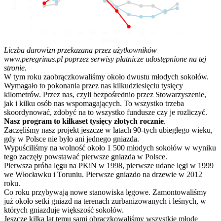
10
5
0
01
02
03
04
05
06
07
08
09
10
11
12
Miesiąc
Liczba darowizn przekazana przez użytkowników
www.peregrinus.pl poprzez serwisy płatnicze udostępnione na tej
stronie.
W tym roku zaobrączkowaliśmy około dwustu młodych sokołów.
Wymagało to pokonania przez nas kilkudziesięciu tysięcy
kilometrów. Przez nas, czyli bezpośrednio przez Stowarzyszenie,
jak i kilku osób nas wspomagających. To wszystko trzeba
skoordynować, zdobyć na to wszystko fundusze czy je rozliczyć.
Nasz program to kilkaset tysięcy złotych rocznie
.
Zaczęliśmy nasz projekt jeszcze w latach 90-tych ubiegłego wieku,
gdy w Polsce nie było ani jednego gniazda.
Wypuściliśmy na wolność około 1 500 młodych sokołów w wyniku
tego zaczęły powstawać pierwsze gniazda w Polsce.
Pierwsza próba lęgu na PKiN w 1998, pierwsze udane lęgi w 1999
we Włocławku i Toruniu. Pierwsze gniazdo na drzewie w 2012
roku.
Co roku przybywają nowe stanowiska lęgowe. Zamontowaliśmy
już około setki gniazd na terenach zurbanizowanych i leśnych, w
których gniazduje większość sokołów.
Jeszcze kilka lat temu sami obrączkowaliśmy wszystkie młode