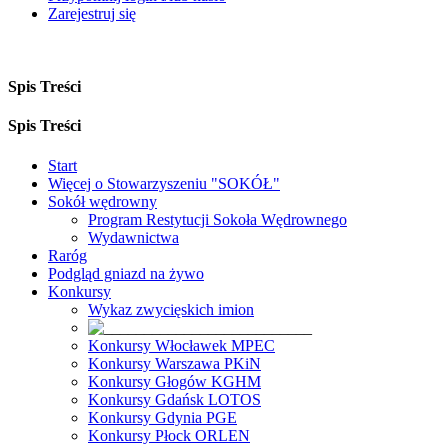
Zarejestruj się
Spis Treści
Spis Treści
Start
Więcej o Stowarzyszeniu "SOKÓŁ"
Sokół wędrowny
Program Restytucji Sokoła Wędrownego
Wydawnictwa
Raróg
Podgląd gniazd na żywo
Konkursy
Wykaz zwycięskich imion
Konkursy Włocławek MPEC
Konkursy Warszawa PKiN
Konkursy Głogów KGHM
Konkursy Gdańsk LOTOS
Konkursy Gdynia PGE
Konkursy Płock ORLEN