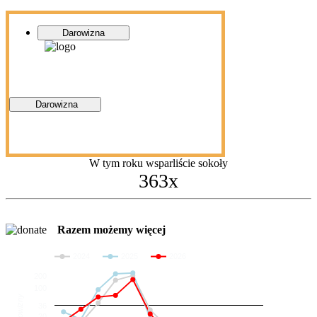
Darowizna
Darowizna
W tym roku wsparliście sokoły
363x
Razem możemy więcej
2024
2025
2026
200
100
Darowizny
36
20