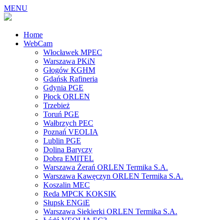
MENU
Home
WebCam
Włocławek MPEC
Warszawa PKiN
Głogów KGHM
Gdańsk Rafineria
Gdynia PGE
Płock ORLEN
Trzebież
Toruń PGE
Wałbrzych PEC
Poznań VEOLIA
Lublin PGE
Dolina Baryczy
Dobra EMITEL
Warszawa Żerań ORLEN Termika S.A.
Warszawa Kawęczyn ORLEN Termika S.A.
Koszalin MEC
Reda MPCK KOKSIK
Słupsk ENGiE
Warszawa Siekierki ORLEN Termika S.A.