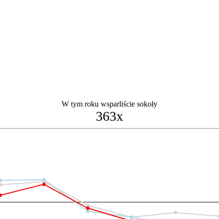
W tym roku wsparliście sokoły
363x