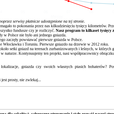
04
05
06
07
08
Miesiąc
rzez serwisy płatnicze udostępnione na tej stronie.
o to pokonania przez nas kilkudziesięciu tysięcy kilometrów. Przez 
zystko fundusze czy je rozliczyć.
Nasz program to kilkaset tysięcy 
dy w Polsce nie było ani jednego gniazda.
go zaczęły powstawać pierwsze gniazda w Polsce.
e Włocławku i Toruniu. Pierwsze gniazdo na drzewie w 2012 roku.
oło setki gniazd na terenach zurbanizowanych i leśnych, w których 
 w naturze. Kontynuujemy ten projekt, nasi współpracownicy obrączku
kalizacje, gniazda czy swoich własnych ptasich bohaterów? Posz
est prosty, nie zwlekaj...
a dla sokołów), całoroczne utrzymanie i stały rozwój naszej stro