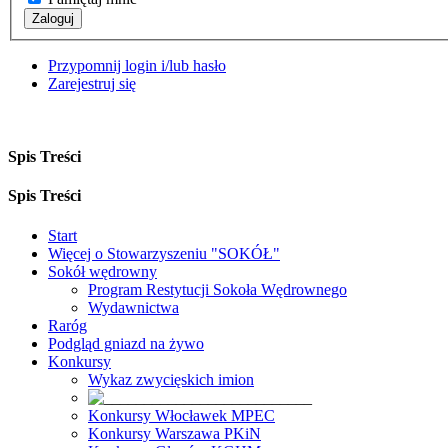
Zaloguj
Przypomnij login i/lub hasło
Zarejestruj się
Spis Treści
Spis Treści
Start
Więcej o Stowarzyszeniu "SOKÓŁ"
Sokół wędrowny
Program Restytucji Sokoła Wędrownego
Wydawnictwa
Raróg
Podgląd gniazd na żywo
Konkursy
Wykaz zwycięskich imion
Konkursy Włocławek MPEC
Konkursy Warszawa PKiN