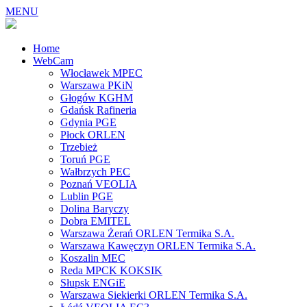
MENU
Home
WebCam
Włocławek MPEC
Warszawa PKiN
Głogów KGHM
Gdańsk Rafineria
Gdynia PGE
Płock ORLEN
Trzebież
Toruń PGE
Wałbrzych PEC
Poznań VEOLIA
Lublin PGE
Dolina Baryczy
Dobra EMITEL
Warszawa Żerań ORLEN Termika S.A.
Warszawa Kawęczyn ORLEN Termika S.A.
Koszalin MEC
Reda MPCK KOKSIK
Słupsk ENGiE
Warszawa Siekierki ORLEN Termika S.A.