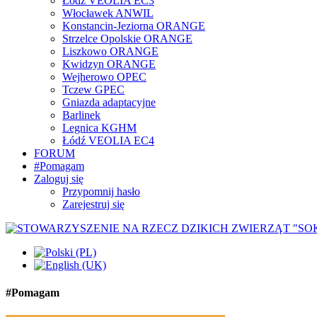
Łódź VEOLIA EC3
Włocławek ANWIL
Konstancin-Jeziorna ORANGE
Strzelce Opolskie ORANGE
Liszkowo ORANGE
Kwidzyn ORANGE
Wejherowo OPEC
Tczew GPEC
Gniazda adaptacyjne
Barlinek
Legnica KGHM
Łódź VEOLIA EC4
FORUM
#Pomagam
Zaloguj się
Przypomnij hasło
Zarejestruj się
#Pomagam