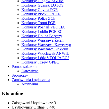
Konkursy Głogów KGHM
Konkursy Gdańsk LOTOS
Konkursy Gdynia PGE
Konkursy Płock ORLEN
Konkursy Police ZCh
Konkursy Toruń PGE
Konkursy Poznań VEOLIA
Konkursy Lublin PGE EC
Konkursy Dolina Baryczy
Konkursy Warszawa Żerań
Konkursy Warszawa Kawęczyn
Konkursy Warszawa Siekierki
Konkursy Włocławek ANWIL
Konkursy Łódź VEOLIA EC3
Konkursy Tczew GPEC
Pomoc sokołom
Darowizna
Sponsorzy
Zamówienia i ogłoszenia
Archiwum
Kto online
Zalogowani Użytkownicy:
3
Użytkownicy Offline: 8.440