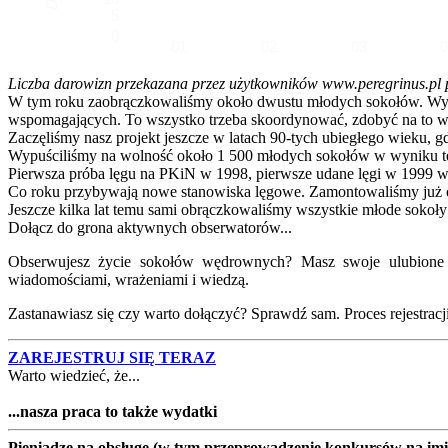
5
0
01
02
03
Liczba darowizn przekazana przez użytkowników www.peregrinus.pl pop
W tym roku zaobrączkowaliśmy około dwustu młodych sokołów. Wymagał
wspomagających. To wszystko trzeba skoordynować, zdobyć na to ws
Zaczęliśmy nasz projekt jeszcze w latach 90-tych ubiegłego wieku, g
Wypuściliśmy na wolność około 1 500 młodych sokołów w wyniku te
Pierwsza próba lęgu na PKiN w 1998, pierwsze udane lęgi w 1999 w
Co roku przybywają nowe stanowiska lęgowe. Zamontowaliśmy już ok
Jeszcze kilka lat temu sami obrączkowaliśmy wszystkie młode sokoły
Dołącz do grona aktywnych obserwatorów...
Obserwujesz życie sokołów wędrownych? Masz swoje ulubione lo
wiadomościami, wrażeniami i wiedzą.
Zastanawiasz się czy warto dołączyć? Sprawdź sam. Proces rejestracji j
ZAREJESTRUJ SIĘ TERAZ
Warto wiedzieć, że...
...nasza praca to także wydatki
Pieniądze na obsługę (w tym przeprowadzenie konkursów na imion