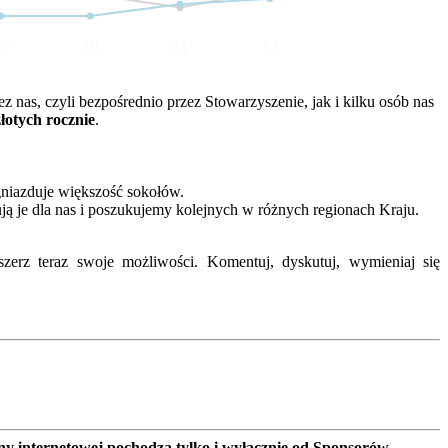
09
10
11
12
nas, czyli bezpośrednio przez Stowarzyszenie, jak i kilku osób nas
złotych rocznie
.
gniazduje większość sokołów.
ją je dla nas i poszukujemy kolejnych w różnych regionach Kraju.
erz teraz swoje możliwości. Komentuj, dyskutuj, wymieniaj się
ny internetowej pochodzą tylko i wyłącznie od Sponsorów,