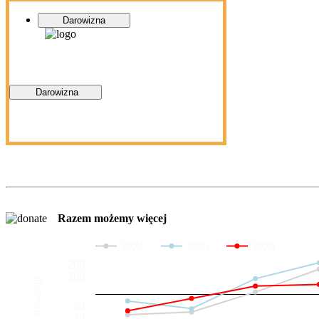
Darowizna
Darowizna
Razem możemy więcej
2024
2025
2026
200
100
Darowizny
20
10