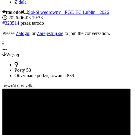
Z dala
tarodo
Sokół wędrowny - PGE EC Lublin - 2026
2026-06-03 19:33
#323514
przez
tarodo
Please
Zaloguj
or
Zarejestruj się
to join the conversation.
---
Więcej
Posty
53
Otrzymane podziękowania
839
powrót Gwizdka