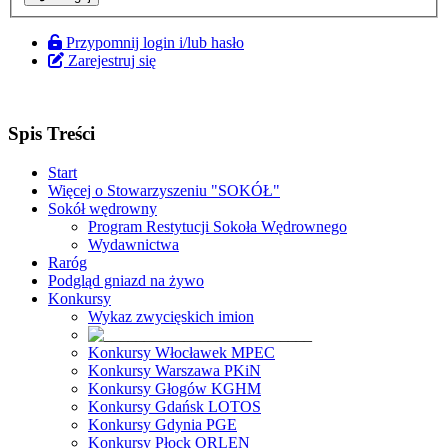
Przypomnij login i/lub hasło
Zarejestruj się
Spis Treści
Start
Więcej o Stowarzyszeniu "SOKÓŁ"
Sokół wędrowny
Program Restytucji Sokoła Wędrownego
Wydawnictwa
Raróg
Podgląd gniazd na żywo
Konkursy
Wykaz zwycięskich imion
Konkursy Włocławek MPEC
Konkursy Warszawa PKiN
Konkursy Głogów KGHM
Konkursy Gdańsk LOTOS
Konkursy Gdynia PGE
Konkursy Płock ORLEN