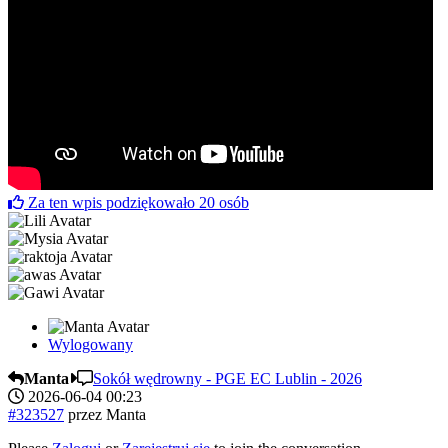
Za ten wpis podziękowało
20
osób
Wylogowany
Manta
Sokół wędrowny - PGE EC Lublin - 2026
2026-06-04 00:23
#323527
przez
Manta