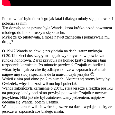
Potem widać było dorosłego jak latał i dlatego młody się poderwał. I
poleciał za nim.
Ten dorosły to na pewno była Wanda, która krótko przed powrotem
młodego do budki ruszyła się z dachu.
Myślę że go pilotowała, a może nawet zachęcała i pokazywała mu
drogę?
O 19:47 Wanda na chwilę przyleciała na dach, zaraz umknęła.
O 20:12 dzieci dostrzegły mamę jak wykonywała w powietrzu
rundkę honorową. Zaraz przybyła na koniec kraty z łupem i tam
rozpoczęła karmienie. Po minucie przyleciał Czajnik za budkę i
widać było - jak za chwilę odlatywał - że w szponach coś miał -
najpewniej swoją spécialité de la maison czyli jerzyka 😉
Wrócił z nim pod okno po 2 minutach. Akurat z tej strony kraty był
Gwizdek, więc tata zostawił mu łup i poleciał.
Wanda zakończyła karmienie o 20:41, stała jeszcze z resztką posiłku
na poręczy, kiedy pod okno przybył ponownie Czajnik z nowym
jerzykiem. Nikt już nie był zainteresowany jedzeniem, najpierw
oddaliła się Wanda, potem Czajnik.
Wanda po paru chwilach wróciła jeszcze na dach, wydaje mi się, że
jeszcze w szponach coś białego miała.