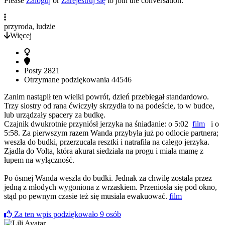
Please
Zaloguj
or
Zarejestruj się
to join the conversation.
przyroda, ludzie
Więcej
Posty
2821
Otrzymane podziękowania
44546
Zanim nastąpił ten wielki powrót, dzień przebiegał standardowo.
Trzy siostry od rana ćwiczyły skrzydła to na podeście, to w budce,
lub urządzały spacery za budkę.
Czajnik dwukrotnie przyniósł jerzyka na śniadanie: o 5:02
film
i o
5:58. Za pierwszym razem Wanda przybyła już po odlocie partnera;
weszła do budki, przerzucała resztki i natrafiła na całego jerzyka.
Zjadła do Volta, która akurat siedziała na progu i miała mamę z
łupem na wyłączność.
Po ósmej Wanda weszła do budki. Jednak za chwilę została przez
jedną z młodych wygoniona z wrzaskiem. Przeniosła się pod okno,
stąd po pewnym czasie też się musiała ewakuować.
film
Za ten wpis podziękowało
9
osób