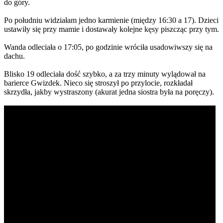
do góry.
Po południu widziałam jedno karmienie (między 16:30 a 17). Dzieci
ustawiły się przy mamie i dostawały kolejne kęsy piszcząc przy tym.
Wanda odleciała o 17:05, po godzinie wróciła usadowiwszy się na
dachu.
Blisko 19 odleciała dość szybko, a za trzy minuty wylądował na
barierce Gwizdek. Nieco się stroszył po przylocie, rozkładał
skrzydła, jakby wystraszony (akurat jedna siostra była na poręczy).