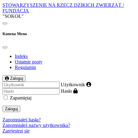
STOWARZYSZENIE NA RZECZ DZIKICH ZWIERZĄT /
FUNDACJA
"SOKOŁ"
Kunena Menu
Indeks
Ostatnie posty
Regulamin
Zaloguj
Użytkownik
Hasło
Zapamiętaj
Zaloguj
Zapomniałeś hasła?
Zapomniałeś nazwy użytkownika?
Zarejestruj się