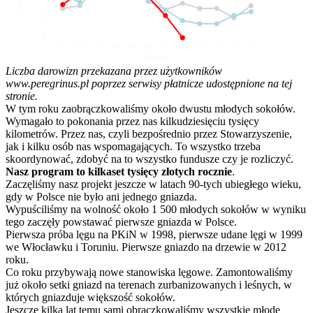
10
5
0
01
02
03
04
05
06
07
08
09
10
11
12
Miesiąc
Liczba darowizn przekazana przez użytkowników
www.peregrinus.pl poprzez serwisy płatnicze udostępnione na tej
stronie.
W tym roku zaobrączkowaliśmy około dwustu młodych sokołów.
Wymagało to pokonania przez nas kilkudziesięciu tysięcy
kilometrów. Przez nas, czyli bezpośrednio przez Stowarzyszenie,
jak i kilku osób nas wspomagających. To wszystko trzeba
skoordynować, zdobyć na to wszystko fundusze czy je rozliczyć.
Nasz program to kilkaset tysięcy złotych rocznie
.
Zaczęliśmy nasz projekt jeszcze w latach 90-tych ubiegłego wieku,
gdy w Polsce nie było ani jednego gniazda.
Wypuściliśmy na wolność około 1 500 młodych sokołów w wyniku
tego zaczęły powstawać pierwsze gniazda w Polsce.
Pierwsza próba lęgu na PKiN w 1998, pierwsze udane lęgi w 1999
we Włocławku i Toruniu. Pierwsze gniazdo na drzewie w 2012
roku.
Co roku przybywają nowe stanowiska lęgowe. Zamontowaliśmy
już około setki gniazd na terenach zurbanizowanych i leśnych, w
których gniazduje większość sokołów.
Jeszcze kilka lat temu sami obrączkowaliśmy wszystkie młode