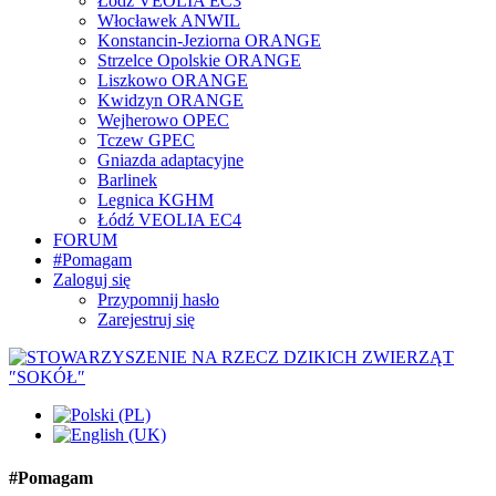
Łódź VEOLIA EC3
Włocławek ANWIL
Konstancin-Jeziorna ORANGE
Strzelce Opolskie ORANGE
Liszkowo ORANGE
Kwidzyn ORANGE
Wejherowo OPEC
Tczew GPEC
Gniazda adaptacyjne
Barlinek
Legnica KGHM
Łódź VEOLIA EC4
FORUM
#Pomagam
Zaloguj się
Przypomnij hasło
Zarejestruj się
#Pomagam