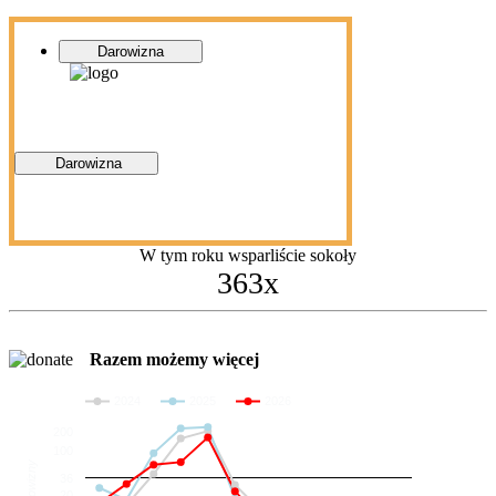
Darowizna
Darowizna
W tym roku wsparliście sokoły
363x
Razem możemy więcej
2024
2025
2026
200
100
Darowizny
36
20