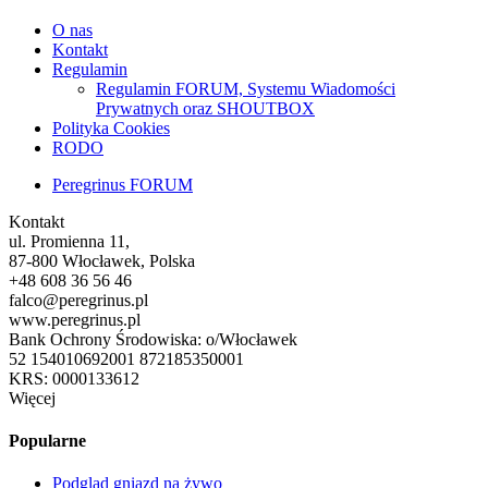
O nas
Kontakt
Regulamin
Regulamin FORUM, Systemu Wiadomości
Prywatnych oraz SHOUTBOX
Polityka Cookies
RODO
Peregrinus FORUM
Kontakt
ul. Promienna 11,
87-800 Włocławek, Polska
+48 608 36 56 46
falco@peregrinus.pl
www.peregrinus.pl
Bank Ochrony Środowiska: o/Włocławek
52 154010692001 872185350001
KRS: 0000133612
Więcej
Popularne
Podgląd gniazd na żywo