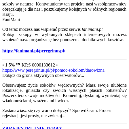
sokoły w naturze. Kontynuujemy ten projekt, nasi współpracownicy
obrączkują je dla nas i poszukujemy kolejnych w różnych regionach
Kraju.
FaniMani
Od teraz możesz nas wspierać przez serwis
fanimani.pl
Robiąc zakupy w wybranych sklepach internetowych możesz
wspierać naszą organizację bez ponoszenia dodatkowych kosztów.
https://fanimani.pl/peregrinuspl/
• 1,5% 💚 KRS 0000133612 •
https://www.peregrinus.pl/pl/pomoc-sokolom/darowizna
Dołącz do grona aktywnych obserwatorów...
Obserwujesz życie sokołów wędrownych? Masz swoje ulubione
lokalizacje, gniazda czy swoich własnych ptasich bohaterów?
Poszerz teraz swoje możliwości. Komentuj, dyskutuj, wymieniaj się
wiadomościami, wrażeniami i wiedzą.
Zastanawiasz się czy warto dołączyć? Sprawdź sam. Proces
rejestracji jest prosty, nie zwlekaj...
ZAREJESTRUJ SIĘ TERAZ