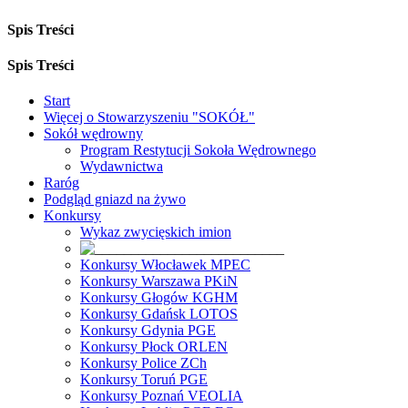
Spis Treści
Spis Treści
Start
Więcej o Stowarzyszeniu "SOKÓŁ"
Sokół wędrowny
Program Restytucji Sokoła Wędrownego
Wydawnictwa
Raróg
Podgląd gniazd na żywo
Konkursy
Wykaz zwycięskich imion
Konkursy Włocławek MPEC
Konkursy Warszawa PKiN
Konkursy Głogów KGHM
Konkursy Gdańsk LOTOS
Konkursy Gdynia PGE
Konkursy Płock ORLEN
Konkursy Police ZCh
Konkursy Toruń PGE
Konkursy Poznań VEOLIA