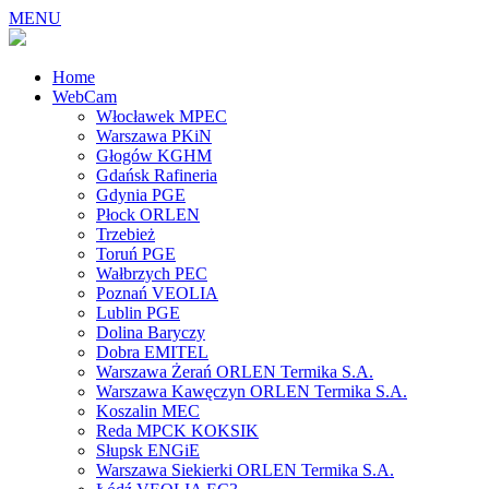
MENU
Home
WebCam
Włocławek MPEC
Warszawa PKiN
Głogów KGHM
Gdańsk Rafineria
Gdynia PGE
Płock ORLEN
Trzebież
Toruń PGE
Wałbrzych PEC
Poznań VEOLIA
Lublin PGE
Dolina Baryczy
Dobra EMITEL
Warszawa Żerań ORLEN Termika S.A.
Warszawa Kawęczyn ORLEN Termika S.A.
Koszalin MEC
Reda MPCK KOKSIK
Słupsk ENGiE
Warszawa Siekierki ORLEN Termika S.A.