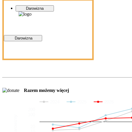
Darowizna
Darowizna
Razem możemy więcej
2024
2025
2026
200
100
Darowizny
20
10