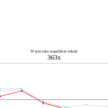
W tym roku wsparliście sokoły
363x