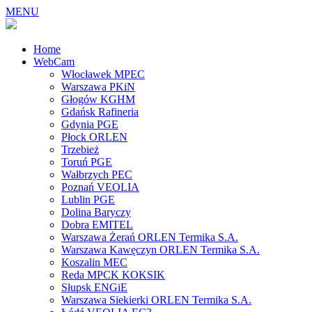
MENU
Home
WebCam
Włocławek MPEC
Warszawa PKiN
Głogów KGHM
Gdańsk Rafineria
Gdynia PGE
Płock ORLEN
Trzebież
Toruń PGE
Wałbrzych PEC
Poznań VEOLIA
Lublin PGE
Dolina Baryczy
Dobra EMITEL
Warszawa Żerań ORLEN Termika S.A.
Warszawa Kawęczyn ORLEN Termika S.A.
Koszalin MEC
Reda MPCK KOKSIK
Słupsk ENGiE
Warszawa Siekierki ORLEN Termika S.A.