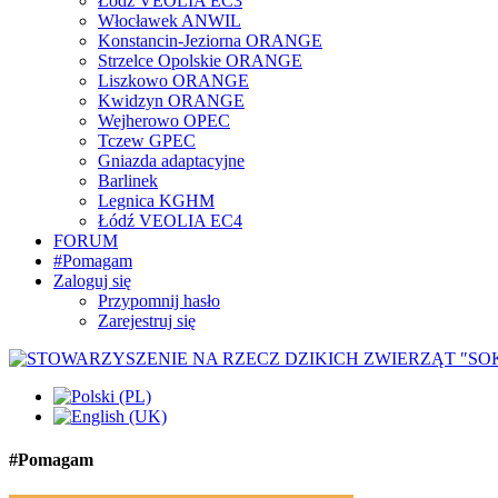
Łódź VEOLIA EC3
Włocławek ANWIL
Konstancin-Jeziorna ORANGE
Strzelce Opolskie ORANGE
Liszkowo ORANGE
Kwidzyn ORANGE
Wejherowo OPEC
Tczew GPEC
Gniazda adaptacyjne
Barlinek
Legnica KGHM
Łódź VEOLIA EC4
FORUM
#Pomagam
Zaloguj się
Przypomnij hasło
Zarejestruj się
#Pomagam