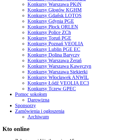
Konkursy Warszawa PKiN
Konkursy Głogów KGHM
Konkursy Gdańsk LOTOS
Konkursy Gdynia PGE
Konkursy Płock ORLEN
Konkursy Police ZCh
Konkursy Toruń PGE
Konkursy Poznań VEOLIA
Konkursy Lublin PGE EC
Konkursy Dolina Baryczy
Konkursy Warszawa Żerań
Konkursy Warszawa Kawęczyn
Konkursy Warszawa Siekierki
Konkursy Włocławek ANWIL
Konkursy Łódź VEOLIA EC3
Konkursy Tczew GPEC
Pomoc sokołom
Darowizna
Sponsorzy
Zamówienia i ogłoszenia
Archiwum
Kto online