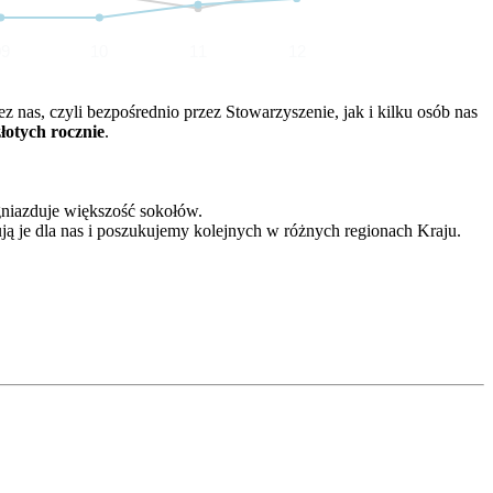
09
10
11
12
nas, czyli bezpośrednio przez Stowarzyszenie, jak i kilku osób nas
złotych rocznie
.
gniazduje większość sokołów.
ją je dla nas i poszukujemy kolejnych w różnych regionach Kraju.