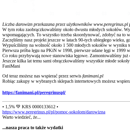
5
0
01
02
03
Liczba darowizn przekazana przez użytkowników www.peregrinus.pl pop
W tym roku zaobrączkowaliśmy około dwustu młodych sokołów. Wymagał
wspomagających. To wszystko trzeba skoordynować, zdobyć na to ws
Zaczęliśmy nasz projekt jeszcze w latach 90-tych ubiegłego wieku, g
Wypuściliśmy na wolność około 1 500 młodych sokołów w wyniku te
Pierwsza próba lęgu na PKiN w 1998, pierwsze udane lęgi w 1999 w
Co roku przybywają nowe stanowiska lęgowe. Zamontowaliśmy już ok
Jeszcze kilka lat temu sami obrączkowaliśmy wszystkie młode sokoły
FaniMani
Od teraz możesz nas wspierać przez serwis
fanimani.pl
Robiąc zakupy w wybranych sklepach internetowych możesz wspiera
https://fanimani.pl/peregrinuspl/
• 1,5% 💚 KRS 0000133612 •
https://www.peregrinus.pl/pl/pomoc-sokolom/darowizna
Warto wiedzieć, że...
...nasza praca to także wydatki