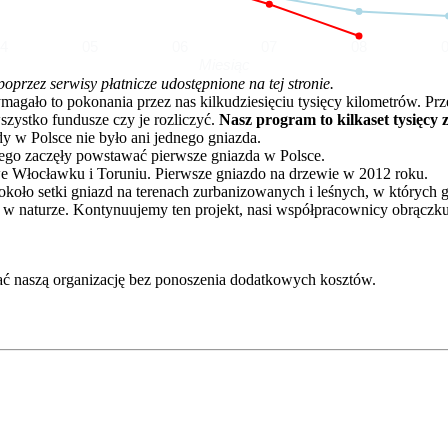
04
05
06
07
08
Miesiąc
rzez serwisy płatnicze udostępnione na tej stronie.
o to pokonania przez nas kilkudziesięciu tysięcy kilometrów. Przez 
zystko fundusze czy je rozliczyć.
Nasz program to kilkaset tysięcy 
dy w Polsce nie było ani jednego gniazda.
go zaczęły powstawać pierwsze gniazda w Polsce.
e Włocławku i Toruniu. Pierwsze gniazdo na drzewie w 2012 roku.
oło setki gniazd na terenach zurbanizowanych i leśnych, w których 
 w naturze. Kontynuujemy ten projekt, nasi współpracownicy obrączku
ć naszą organizację bez ponoszenia dodatkowych kosztów.