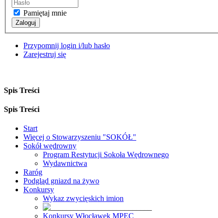
Pamiętaj mnie
Zaloguj
Przypomnij login i/lub hasło
Zarejestruj się
Spis Treści
Spis Treści
Start
Więcej o Stowarzyszeniu "SOKÓŁ"
Sokół wędrowny
Program Restytucji Sokoła Wędrownego
Wydawnictwa
Raróg
Podgląd gniazd na żywo
Konkursy
Wykaz zwycięskich imion
Konkursy Włocławek MPEC